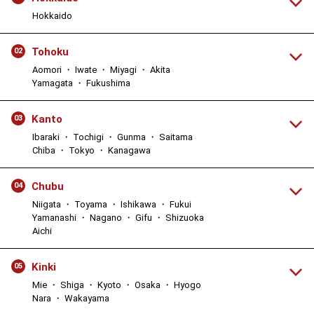
Hokkaido
Tohoku
02
Aomori ・ Iwate ・ Miyagi ・ Akita
Yamagata ・ Fukushima
Kanto
03
Ibaraki ・ Tochigi ・ Gunma ・ Saitama
Chiba ・ Tokyo ・ Kanagawa
Chubu
04
Niigata ・ Toyama ・ Ishikawa ・ Fukui
Yamanashi ・ Nagano ・ Gifu ・ Shizuoka
Aichi
Kinki
05
Mie ・ Shiga ・ Kyoto ・ Osaka ・ Hyogo
Nara ・ Wakayama