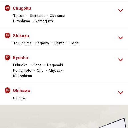
Chugoku
06
Tottori ・ Shimane ・ Okayama
Hiroshima ・ Yamaguchi
Shikoku
07
Tokushima・Kagawa ・ Ehime ・ Kochi
Kyushu
08
Fukuoka ・ Saga ・ Nagasaki
Kumamoto ・ Oita ・ Miyazaki
Kagoshima
Okinawa
09
Okinawa