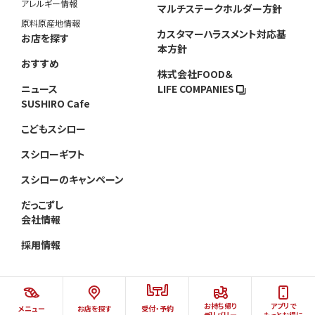
アレルギー情報
マルチステークホルダー方針
原料原産地情報
カスタマーハラスメント対応基
お店を探す
本方針
おすすめ
株式会社FOOD＆
ニュース
LIFE COMPANIES
SUSHIRO Cafe
こどもスシロー
スシローギフト
スシローのキャンペーン
だっこずし
会社情報
採用情報
お持ち帰り
アプリで
メニュー
お店を探す
受付・予約
©AKINDO SUSHIRO CO.,LTD.ALL RIGHTS RESERVED.
デリバリー
もっとお得に