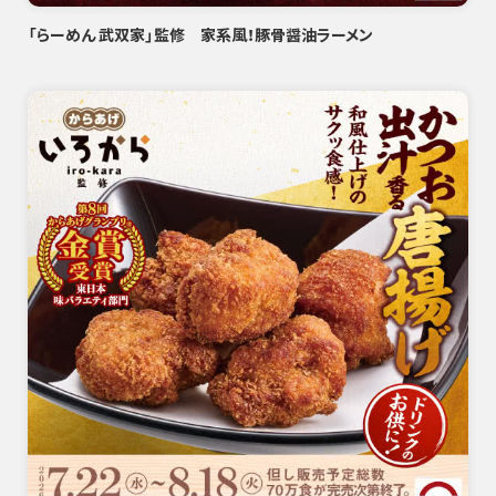
「らーめん 武双家」監修 家系風！豚骨醤油ラーメン