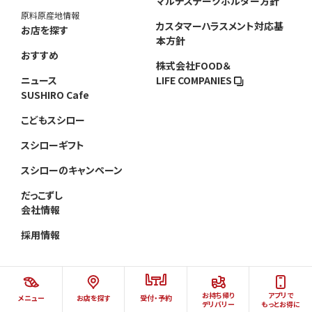
マルチステークホルダー方針
原料原産地情報
カスタマーハラスメント対応基
お店を探す
本方針
おすすめ
株式会社FOOD＆
ニュース
LIFE COMPANIES
SUSHIRO Cafe
こどもスシロー
スシローギフト
スシローのキャンペーン
だっこずし
会社情報
採用情報
お持ち帰り
アプリで
メニュー
お店を探す
受付・予約
©AKINDO SUSHIRO CO.,LTD.ALL RIGHTS RESERVED.
デリバリー
もっとお得に