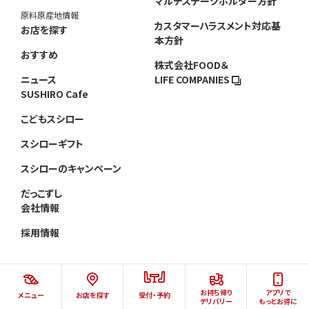
マルチステークホルダー方針
原料原産地情報
カスタマーハラスメント対応基
お店を探す
本方針
おすすめ
株式会社FOOD＆
ニュース
LIFE COMPANIES
SUSHIRO Cafe
こどもスシロー
スシローギフト
スシローのキャンペーン
だっこずし
会社情報
採用情報
お持ち帰り
アプリで
メニュー
お店を探す
受付・予約
©AKINDO SUSHIRO CO.,LTD.ALL RIGHTS RESERVED.
デリバリー
もっとお得に