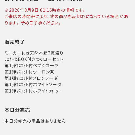
※
2026年8月9日 01:16
時点の情報です。
ご来店の時間帯により、他の商品も品切れになっている場合があ
ります。予めご了承ください。
販売終了
ミニカー付き天然本鮪7貫盛り
ﾐﾆｶｰ＆BOX付きつくローセット
第1弾ﾏｽｺｯﾄ付ペプシコーラ
第1弾ﾏｽｺｯﾄ付ウーロン茶
第1弾ﾏｽｺｯﾄ付メロンソーダ
第1弾ﾏｽｺｯﾄ付ホワイトソーダ
第1弾ﾏｽｺｯﾄ付ホワイトｳｫｰﾀｰ
本日分完売
本日分完売の商品はありません