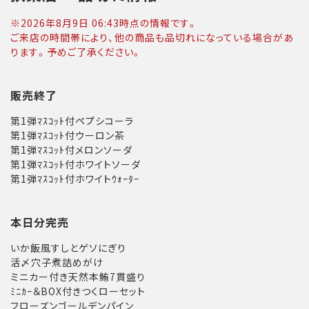
※
2026年8月9日 06:43
時点の情報です。
ご来店の時間帯により、他の商品も品切れになっている場合があ
ります。予めご了承ください。
販売終了
第1弾ﾏｽｺｯﾄ付ペプシコーラ
第1弾ﾏｽｺｯﾄ付ウーロン茶
第1弾ﾏｽｺｯﾄ付メロンソーダ
第1弾ﾏｽｺｯﾄ付ホワイトソーダ
第1弾ﾏｽｺｯﾄ付ホワイトｳｫｰﾀｰ
本日分完売
いか飯風すしとゲソにぎり
活〆穴子煮詰めがけ
ミニカー付き天然本鮪7貫盛り
ﾐﾆｶｰ＆BOX付きつくローセット
フローズンゴールデンパイン