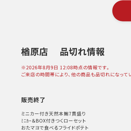
楢原店
品切れ情報
※
2026年8月9日 12:08
時点の情報です。
ご来店の時間帯により、他の商品も品切れになって
販売終了
ミニカー付き天然本鮪7貫盛り
ﾐﾆｶｰ＆BOX付きつくローセット
おたマヨで食べるフライドポテト