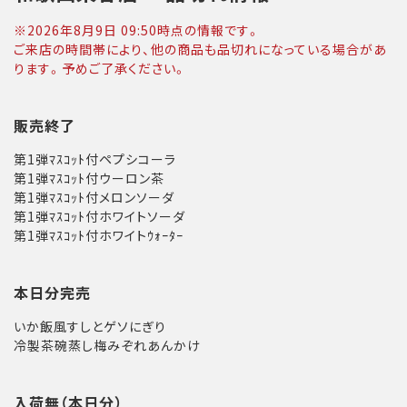
※
2026年8月9日 09:50
時点の情報です。
ご来店の時間帯により、他の商品も品切れになっている場合があ
ります。予めご了承ください。
販売終了
第1弾ﾏｽｺｯﾄ付ペプシコーラ
第1弾ﾏｽｺｯﾄ付ウーロン茶
第1弾ﾏｽｺｯﾄ付メロンソーダ
第1弾ﾏｽｺｯﾄ付ホワイトソーダ
第1弾ﾏｽｺｯﾄ付ホワイトｳｫｰﾀｰ
本日分完売
いか飯風すしとゲソにぎり
冷製茶碗蒸し梅みぞれあんかけ
入荷無（本日分）