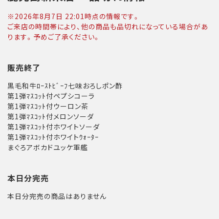
※
2026年8月7日 22:01
時点の情報です。
ご来店の時間帯により、他の商品も品切れになっている場合があ
ります。予めご了承ください。
販売終了
黒毛和牛ﾛｰｽﾄﾋﾞｰﾌ七味おろしポン酢
第1弾ﾏｽｺｯﾄ付ペプシコーラ
第1弾ﾏｽｺｯﾄ付ウーロン茶
第1弾ﾏｽｺｯﾄ付メロンソーダ
第1弾ﾏｽｺｯﾄ付ホワイトソーダ
第1弾ﾏｽｺｯﾄ付ホワイトｳｫｰﾀｰ
まぐろアボカドユッケ軍艦
本日分完売
本日分完売の商品はありません