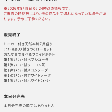
※
2026年8月9日 06:24
時点の情報です。
ご来店の時間帯により、他の商品も品切れになっている場合があ
ります。予めご了承ください。
販売終了
ミニカー付き天然本鮪7貫盛り
ﾐﾆｶｰ＆BOX付きつくローセット
おたマヨで食べるフライドポテト
第1弾ﾏｽｺｯﾄ付ペプシコーラ
第1弾ﾏｽｺｯﾄ付ウーロン茶
第1弾ﾏｽｺｯﾄ付メロンソーダ
第1弾ﾏｽｺｯﾄ付ホワイトソーダ
第1弾ﾏｽｺｯﾄ付ホワイトｳｫｰﾀｰ
本日分完売
本日分完売の商品はありません