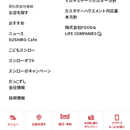
マルチステークホルダー方針
原料原産地情報
カスタマーハラスメント対応基
お店を探す
本方針
おすすめ
株式会社FOOD＆
ニュース
LIFE COMPANIES
SUSHIRO Cafe
こどもスシロー
スシローギフト
スシローのキャンペーン
だっこずし
会社情報
採用情報
お持ち帰り
アプリで
メニュー
お店を探す
受付・予約
©AKINDO SUSHIRO CO.,LTD.ALL RIGHTS RESERVED.
デリバリー
もっとお得に