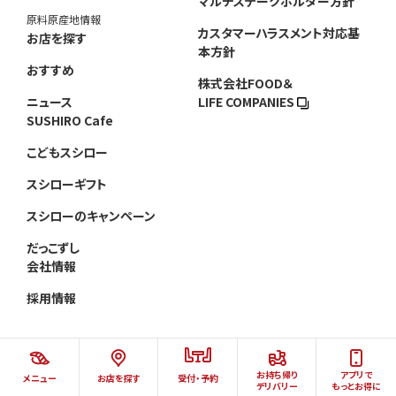
マルチステークホルダー方針
原料原産地情報
カスタマーハラスメント対応基
お店を探す
本方針
おすすめ
株式会社FOOD＆
ニュース
LIFE COMPANIES
SUSHIRO Cafe
こどもスシロー
スシローギフト
スシローのキャンペーン
だっこずし
会社情報
採用情報
お持ち帰り
アプリで
メニュー
お店を探す
受付・予約
©AKINDO SUSHIRO CO.,LTD.ALL RIGHTS RESERVED.
デリバリー
もっとお得に