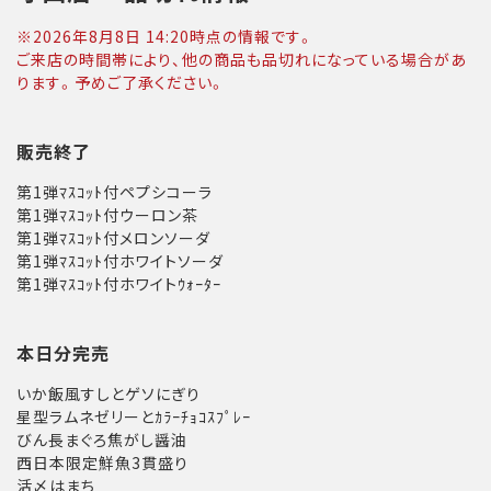
※
2026年8月8日 14:20
時点の情報です。
ご来店の時間帯により、他の商品も品切れになっている場合があ
ります。予めご了承ください。
販売終了
第1弾ﾏｽｺｯﾄ付ペプシコーラ
第1弾ﾏｽｺｯﾄ付ウーロン茶
第1弾ﾏｽｺｯﾄ付メロンソーダ
第1弾ﾏｽｺｯﾄ付ホワイトソーダ
第1弾ﾏｽｺｯﾄ付ホワイトｳｫｰﾀｰ
本日分完売
いか飯風すしとゲソにぎり
星型ラムネゼリーとｶﾗｰﾁｮｺｽﾌﾟﾚｰ
びん長まぐろ焦がし醤油
西日本限定鮮魚3貫盛り
活〆はまち