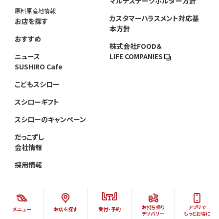
マルチステークホルダー方針
原料原産地情報
カスタマーハラスメント対応基
お店を探す
本方針
おすすめ
株式会社FOOD＆
ニュース
LIFE COMPANIES
SUSHIRO Cafe
こどもスシロー
スシローギフト
スシローのキャンペーン
だっこずし
会社情報
採用情報
お持ち帰り
アプリで
メニュー
お店を探す
受付・予約
©AKINDO SUSHIRO CO.,LTD.ALL RIGHTS RESERVED.
デリバリー
もっとお得に