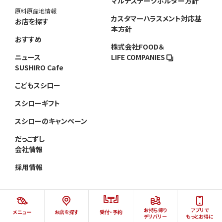
マルチステークホルダー方針
原料原産地情報
カスタマーハラスメント対応基
お店を探す
本方針
おすすめ
株式会社FOOD＆
ニュース
LIFE COMPANIES
SUSHIRO Cafe
こどもスシロー
スシローギフト
スシローのキャンペーン
だっこずし
会社情報
採用情報
お持ち帰り
アプリで
メニュー
お店を探す
受付・予約
©AKINDO SUSHIRO CO.,LTD.ALL RIGHTS RESERVED.
デリバリー
もっとお得に