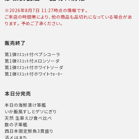
※
2026年8月7日 11:27
時点の情報です。
ご来店の時間帯により、他の商品も品切れになっている場合があ
ります。予めご了承ください。
販売終了
第1弾ﾏｽｺｯﾄ付ペプシコーラ
第1弾ﾏｽｺｯﾄ付メロンソーダ
第1弾ﾏｽｺｯﾄ付ホワイトソーダ
第1弾ﾏｽｺｯﾄ付ホワイトｳｫｰﾀｰ
本日分完売
本日の海鮮漬け軍艦
いか飯風すしとゲソにぎり
天然 生車えび食べ比べ
数の子軍艦
西日本限定鮮魚3貫盛り
活〆はまち