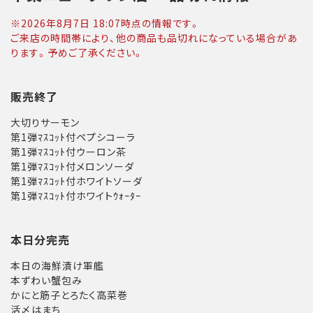
※
2026年8月7日 18:07
時点の情報です。
ご来店の時間帯により、他の商品も品切れになっている場合があ
ります。予めご了承ください。
販売終了
大切りサーモン
第1弾ﾏｽｺｯﾄ付ペプシコーラ
第1弾ﾏｽｺｯﾄ付ウーロン茶
第1弾ﾏｽｺｯﾄ付メロンソーダ
第1弾ﾏｽｺｯﾄ付ホワイトソーダ
第1弾ﾏｽｺｯﾄ付ホワイトｳｫｰﾀｰ
本日分完売
本日の海鮮漬け軍艦
本ずわい蟹包み
かにと筋子とろたく高菜巻
活〆はまち