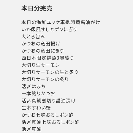
本日分完売
本日の海鮮ユッケ軍艦卵黄醤油がけ
いか飯風すしとゲソにぎり
大とろ包み
かつおの竜田揚げ
かつおの竜田にぎり
西日本限定鮮魚3貫盛り
大切り生サーモン
大切りサーモンの生と炙り
大切りサーモンの炙り
活〆はまち
一本釣りかつお
活〆真鯛煮切り醤油漬け
生本ずわい蟹
かつお七味おろしポン酢
活〆真鯛七味おろしポン酢
活〆真鯛