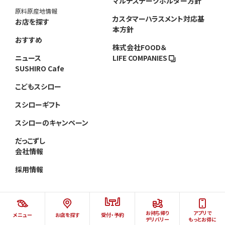
マルチステークホルダー方針
原料原産地情報
カスタマーハラスメント対応基
お店を探す
本方針
おすすめ
株式会社FOOD＆
ニュース
LIFE COMPANIES
SUSHIRO Cafe
こどもスシロー
スシローギフト
スシローのキャンペーン
だっこずし
会社情報
採用情報
お持ち帰り
アプリで
メニュー
お店を探す
受付・予約
©AKINDO SUSHIRO CO.,LTD.ALL RIGHTS RESERVED.
デリバリー
もっとお得に