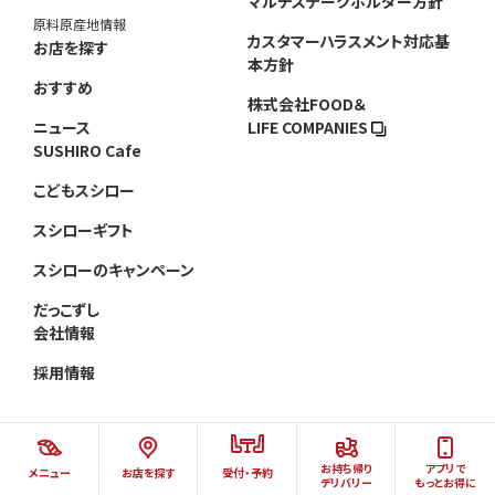
マルチステークホルダー方針
原料原産地情報
カスタマーハラスメント対応基
お店を探す
本方針
おすすめ
株式会社FOOD＆
ニュース
LIFE COMPANIES
SUSHIRO Cafe
こどもスシロー
スシローギフト
スシローのキャンペーン
だっこずし
会社情報
採用情報
お持ち帰り
アプリで
メニュー
お店を探す
受付・予約
©AKINDO SUSHIRO CO.,LTD.ALL RIGHTS RESERVED.
デリバリー
もっとお得に