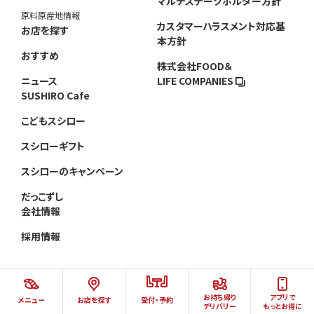
マルチステークホルダー方針
原料原産地情報
カスタマーハラスメント対応基
お店を探す
本方針
おすすめ
株式会社FOOD＆
ニュース
LIFE COMPANIES
SUSHIRO Cafe
こどもスシロー
スシローギフト
スシローのキャンペーン
だっこずし
会社情報
採用情報
お持ち帰り
アプリで
メニュー
お店を探す
受付・予約
©AKINDO SUSHIRO CO.,LTD.ALL RIGHTS RESERVED.
デリバリー
もっとお得に