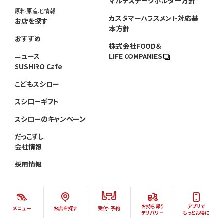
マルチステークホルダー方針
原料原産地情報
カスタマーハラスメント対応基
お店を探す
本方針
おすすめ
株式会社FOOD＆
ニュース
LIFE COMPANIES
SUSHIRO Cafe
こどもスシロー
スシローギフト
スシローのキャンペーン
だっこずし
会社情報
採用情報
お持ち帰り
アプリで
メニュー
お店を探す
受付・予約
©AKINDO SUSHIRO CO.,LTD.ALL RIGHTS RESERVED.
デリバリー
もっとお得に