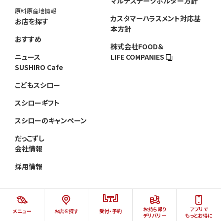
マルチステークホルダー方針
原料原産地情報
カスタマーハラスメント対応基
お店を探す
本方針
おすすめ
株式会社FOOD＆
ニュース
LIFE COMPANIES
SUSHIRO Cafe
こどもスシロー
スシローギフト
スシローのキャンペーン
だっこずし
会社情報
採用情報
お持ち帰り
アプリで
メニュー
お店を探す
受付・予約
©AKINDO SUSHIRO CO.,LTD.ALL RIGHTS RESERVED.
デリバリー
もっとお得に