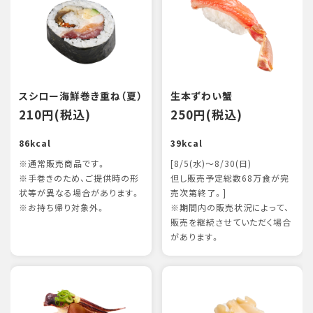
スシロー海鮮巻き重ね（夏）
生本ずわい蟹
210円(税込)
250円(税込)
86kcal
39kcal
※通常販売商品です。
[8/5(水)～8/30(日)
※手巻きのため、ご提供時の形
但し販売予定総数68万食が完
状等が異なる場合があります。
売次第終了。]
※お持ち帰り対象外。
※期間内の販売状況によって、
販売を継続させていただく場合
があります。