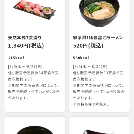
天然本鮪7貫盛り
家系風！豚骨醤油ラーメン
1,340円(税込)
520円(税込)
415kcal
560kcal
[8/5(水)～9/27(日)
[8/5(水)～8/30(日)
但し販売予定総数84万食が完
但し販売予定総数93万食が完
売次第終了。]
売次第終了。]
※期間内の販売状況によって、
※期間内の販売状況によって、
販売を継続させていただく場合
販売を継続させていただく場合
があります。
があります。
※お持ち帰り対象外。