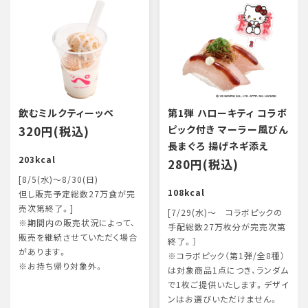
飲むミルクティーッペ
第1弾 ハローキティ コラボ
320円(税込)
ピック付き マーラー風びん
長まぐろ 揚げネギ添え
203kcal
280円(税込)
[8/5(水)～8/30(日)
108kcal
但し販売予定総数27万食が完
売次第終了。]
[7/29(水)～ コラボピックの
※期間内の販売状況によって、
手配総数27万枚分が完売次第
販売を継続させていただく場合
終了。］
があります。
※コラボピック（第1弾/全8種）
※お持ち帰り対象外。
は対象商品1点につき、ランダム
で1枚ご提供いたします。デザイ
ンはお選びいただけません。