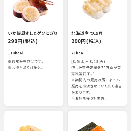
いか飯風すしとゲソにぎり
北海道産 つぶ貝
290円(税込)
290円(税込)
110kcal
71kcal
※通常販売商品です。
[8/5(水)～8/18(火)
※お持ち帰り対象外。
但し販売予定総数70万食が完
売次第終了。]
※期間内の販売状況によって、
販売を継続させていただく場合
があります。
※お持ち帰り対象外。