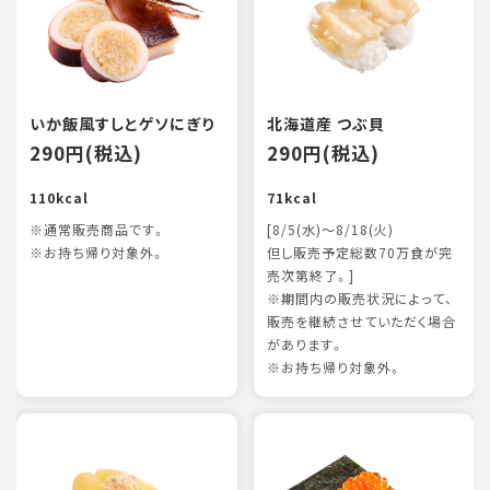
いか飯風すしとゲソにぎり
北海道産 つぶ貝
290円(税込)
290円(税込)
110kcal
71kcal
※通常販売商品です。
[8/5(水)～8/18(火)
※お持ち帰り対象外。
但し販売予定総数70万食が完
売次第終了。]
※期間内の販売状況によって、
販売を継続させていただく場合
があります。
※お持ち帰り対象外。