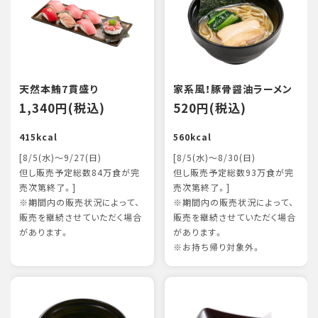
天然本鮪7貫盛り
家系風！豚骨醤油ラーメン
1,340円(税込)
520円(税込)
415kcal
560kcal
[8/5(水)～9/27(日)
[8/5(水)～8/30(日)
但し販売予定総数84万食が完
但し販売予定総数93万食が完
売次第終了。]
売次第終了。]
※期間内の販売状況によって、
※期間内の販売状況によって、
販売を継続させていただく場合
販売を継続させていただく場合
があります。
があります。
※お持ち帰り対象外。