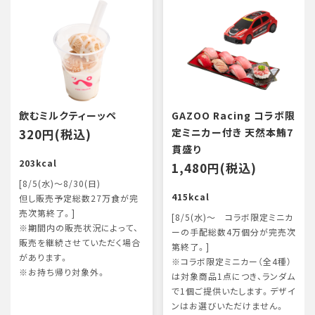
飲むミルクティーッペ
GAZOO Racing コラボ限
320円(税込)
定ミニカー付き 天然本鮪7
貫盛り
203kcal
1,480円(税込)
[8/5(水)～8/30(日)
415kcal
但し販売予定総数27万食が完
売次第終了。]
[8/5(水)～ コラボ限定ミニカ
※期間内の販売状況によって、
ーの手配総数4万個分が完売次
販売を継続させていただく場合
第終了。]
があります。
※コラボ限定ミニカー（全4種）
※お持ち帰り対象外。
は対象商品1点につき、ランダム
で1個ご提供いたします。デザイ
ンはお選びいただけません。