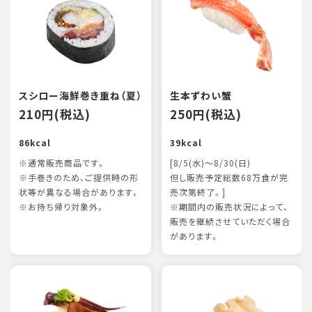
スシロー海鮮巻き重ね（夏）
生本ずわい蟹
210円(税込)
250円(税込)
86kcal
39kcal
※通常販売商品です。
[8/5(水)～8/30(日)
※手巻きのため、ご提供時の形
但し販売予定総数68万食が完
状等が異なる場合があります。
売次第終了。]
※お持ち帰り対象外。
※期間内の販売状況によって、
販売を継続させていただく場合
があります。