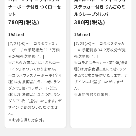
ナーポーチ付き つくローセ
ステッカー付き りんごのミ
ット
ルクレープメルバ
780円(税込)
380円(税込)
198kcal
186kcal
[7/29(水)～ コラボファスナ
[7/29(水)～ コラボステッカ
ーポーチの手配総数31.5万個
ーの手配総数34.2万枚分が完
分が完売次第終了。]
売次第終了。］
※こちらの商品には「ぷちロー
※コラボステッカー（第1弾/全8
コイン」はついておりません。
種）は対象商品1点につき、ラン
※コラボファスナーポーチ（全4
ダムで1枚ご提供いたします。デ
種）は対象商品1点につき、ラン
ザインはお選びいただけませ
ダムで1個・コラボシート（全5
ん。
種）は対象商品1点につき、ラン
※お持ち帰り対象外。
ダムで1枚ご提供いたします。デ
ザインはお選びいただけませ
ん。
※お持ち帰り対象外。