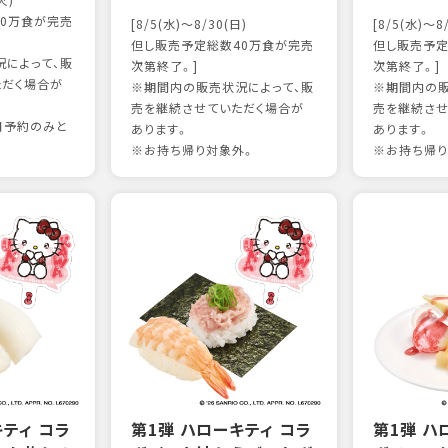
火)
0万食が完売
[8/5(水)～8/30(日)
[8/5(水)～8
但し販売予定総数40万食が完売
但し販売予定
によって、販
次第終了。]
次第終了。]
ただく場合が
※期間内の販売状況によって、販
※期間内の販
売を継続させていただく場合が
売を継続させ
日予約のみと
あります。
あります。
※お持ち帰り対象外。
※お持ち帰り
キティ コラ
第1弾 ハローキティ コラ
第1弾 ハ