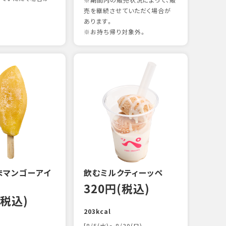
※期間内の販売状況によって、販
売を継続させていただく場合が
あります。
※お持ち帰り対象外。
煮あ
17
88kc
まマンゴーアイ
飲むミルクティーッペ
320円(税込)
(税込)
203kcal