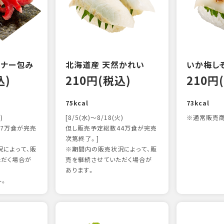
ンナー包み
北海道産 天然かれい
いか梅し
込)
210円(税込)
210円
75kcal
73kcal
)
[8/5(水)～8/18(火)
※通常販売商
7万食が完売
但し販売予定総数44万食が完売
次第終了。]
によって、販
※期間内の販売状況によって、販
ただく場合が
売を継続させていただく場合が
あります。
外。