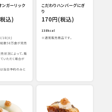
オンガーリック
こだわりハンバーグにぎ
一本
り
15
(税込)
170円(税込)
83kc
138kcal
8/18(火)
※通常販売商品です。
総数58万食が完売
売状況によって、販
ていただく場合が
りは当日予約のみと
たま
15