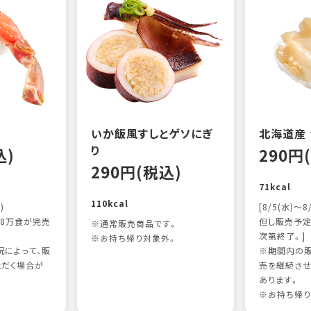
いか飯風すしとゲソにぎ
北海道産
り
込)
290円
290円(税込)
71kcal
110kcal
)
[8/5(水)～8
8万食が完売
但し販売予定
※通常販売商品です。
次第終了。]
※お持ち帰り対象外。
によって、販
※期間内の販
ただく場合が
売を継続させ
あります。
※お持ち帰り