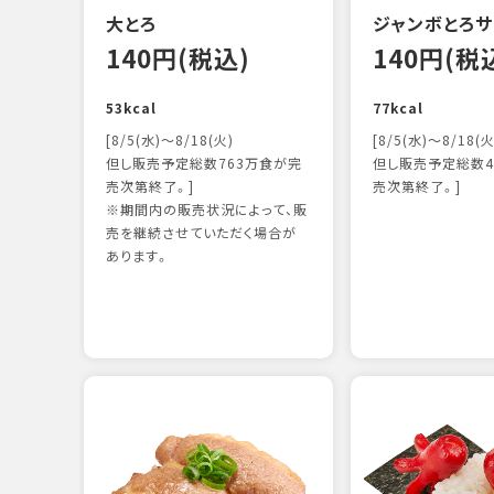
大とろ
ジャンボとろサ
140円(税込)
140円(税
53kcal
77kcal
[8/5(水)～8/18(火)
[8/5(水)～8/18(火
但し販売予定総数763万食が完
但し販売予定総数4
売次第終了。]
売次第終了。]
※期間内の販売状況によって、販
売を継続させていただく場合が
あります。