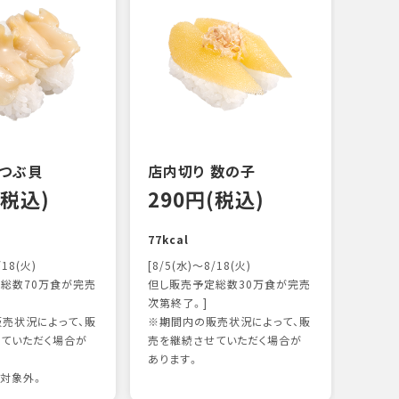
 つぶ貝
店内切り 数の子
オニ
(税込)
290円(税込)
17
77kcal
118k
/18(火)
[8/5(水)～8/18(火)
総数70万食が完売
但し販売予定総数30万食が完売
次第終了。]
売状況によって、販
※期間内の販売状況によって、販
ていただく場合が
売を継続させていただく場合が
あります。
対象外。