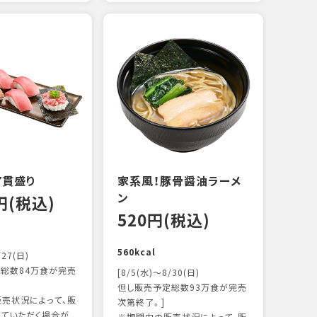
えび
炙り
17
103k
7貫盛り
家系風！豚骨醤油ラーメ
ン
0円(税込)
520円(税込)
560kcal
/27(日)
総数84万食が完売
[8/5(水)～8/30(日)
但し販売予定総数93万食が完売
売状況によって、販
次第終了。]
ていただく場合が