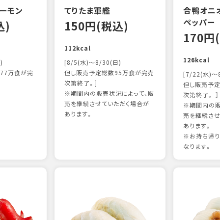
ーモン
てりたま軍艦
合鴨オニ
ペッパー
込)
150円(税込)
170円
112kcal
126kcal
)
[8/5(水)～8/30(日)
77万食が完
但し販売予定総数95万食が完売
[7/22(水)～
次第終了。]
但し販売予定
※期間内の販売状況によって、販
次第終了。 ］
売を継続させていただく場合が
※期間内の販
あります。
売を継続させ
あります。
※お持ち帰
なります。