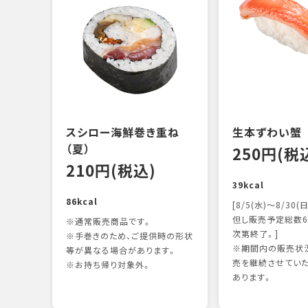
スシロー海鮮巻き重ね
生本ずわい蟹
（夏）
250円(税
210円(税込)
39kcal
86kcal
[8/5(水)～8/30(日
但し販売予定総数6
※通常販売商品です。
次第終了。]
※手巻きのため、ご提供時の形状
※期間内の販売状況
等が異なる場合があります。
売を継続させてい
※お持ち帰り対象外。
あります。