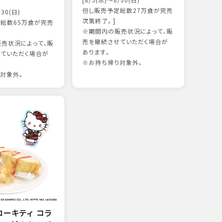
[8/5(水)～8/30(日)
かつ
但し販売予定総数27万食が完売
/30(日)
18
次第終了。]
総数65万食が完売
※期間内の販売状況によって、販
売を継続させていただく場合が
売状況によって、販
97kc
あります。
ていただく場合が
※お持
※お持ち帰り対象外。
対象外。
ローキティ コラ
サー