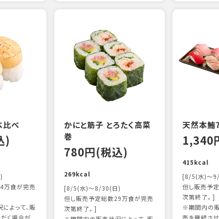
べ比べ
かにと筋子 とろたく高菜
天然本鮪
巻
込)
1,34
780円(税込)
415kcal
269kcal
)
[8/5(水)～9
4万食が完売
但し販売予定
[8/5(水)～8/30(日)
次第終了。]
但し販売予定総数29万食が完売
によって、販
※期間内の販
次第終了。]
ただく場合が
売を継続させ