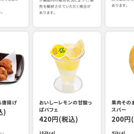
※期間内の販売状況によって、販
あります。
売を継続させていただく場合が
外。
あります。
る唐揚げ
おいしーレモンの甘酸っ
果肉その
ぱパフェ
スバー
込)
420円(税込)
200円
162kcal
41kcal