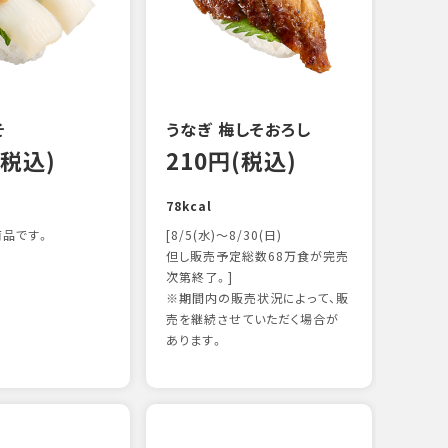
122k
そ
うなぎ 梅しそおろし
(税込)
210円(税込)
78kcal
品です。
[8/5(水)～8/30(日)
但し販売予定総数68万食が完売
次第終了。]
※期間内の販売状況によって、販
サー
売を継続させていただく場合が
15
あります。
106k