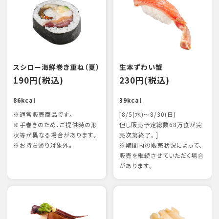
スシロー海鮮巻き重ね（夏）
生本ずわい蟹
190円(税込)
230円(税込)
86kcal
39kcal
※通常販売商品です。
[8/5(水)～8/30(日)
※手巻きのため、ご提供時の形
但し販売予定総数68万食が完
状等が異なる場合があります。
売次第終了。]
※お持ち帰り対象外。
※期間内の販売状況によって、
販売を継続させていただく場合
があります。