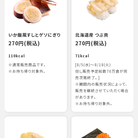
いか飯風すしとゲソにぎり
北海道産 つぶ貝
270円(税込)
270円(税込)
110kcal
71kcal
※通常販売商品です。
[8/5(水)～8/18(火)
※お持ち帰り対象外。
但し販売予定総数70万食が完
売次第終了。]
※期間内の販売状況によって、
販売を継続させていただく場合
があります。
※お持ち帰り対象外。