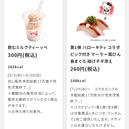
飲むミルクティーッペ
第1弾 ハローキティ コラボ
300円(税込)
ピック付き マーラー風びん
長まぐろ 揚げネギ添え
203kcal
260円(税込)
[8/5(水)～8/30(日)
108kcal
但し販売予定総数27万食が完
売次第終了。]
[7/29(水)～ コラボピックの
※期間内の販売状況によって、
手配総数27万枚分が完売次第
販売を継続させていただく場合
終了。］
があります。
※コラボピック（第1弾/全8種）
※お持ち帰り対象外。
は対象商品1点につき、ランダム
で1枚ご提供いたします。デザイ
ンはお選びいただけません。