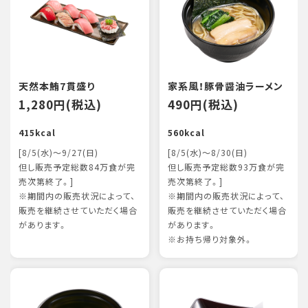
天然本鮪7貫盛り
家系風！豚骨醤油ラーメン
1,280円(税込)
490円(税込)
415kcal
560kcal
[8/5(水)～9/27(日)
[8/5(水)～8/30(日)
但し販売予定総数84万食が完
但し販売予定総数93万食が完
売次第終了。]
売次第終了。]
※期間内の販売状況によって、
※期間内の販売状況によって、
販売を継続させていただく場合
販売を継続させていただく場合
があります。
があります。
※お持ち帰り対象外。