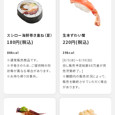
スシロー海鮮巻き重ね（夏）
生本ずわい蟹
180円(税込)
220円(税込)
86kcal
39kcal
※通常販売商品です。
[8/5(水)～8/30(日)
※手巻きのため、ご提供時の形
但し販売予定総数68万食が完
状等が異なる場合があります。
売次第終了。]
※お持ち帰り対象外。
※期間内の販売状況によって、
販売を継続させていただく場合
があります。