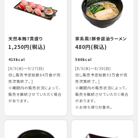
天然本鮪7貫盛り
家系風！豚骨醤油ラーメン
1,250円(税込)
480円(税込)
415kcal
560kcal
[8/5(水)～9/27(日)
[8/5(水)～8/30(日)
但し販売予定総数84万食が完
但し販売予定総数93万食が完
売次第終了。]
売次第終了。]
※期間内の販売状況によって、
※期間内の販売状況によって、
販売を継続させていただく場合
販売を継続させていただく場合
があります。
があります。
※お持ち帰り対象外。