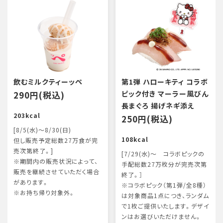
飲むミルクティーッペ
第1弾 ハローキティ コラボ
290円(税込)
ピック付き マーラー風びん
長まぐろ 揚げネギ添え
203kcal
250円(税込)
[8/5(水)～8/30(日)
108kcal
但し販売予定総数27万食が完
売次第終了。]
[7/29(水)～ コラボピックの
※期間内の販売状況によって、
手配総数27万枚分が完売次第
販売を継続させていただく場合
終了。］
があります。
※コラボピック（第1弾/全8種）
※お持ち帰り対象外。
は対象商品1点につき、ランダム
で1枚ご提供いたします。デザイ
ンはお選びいただけません。