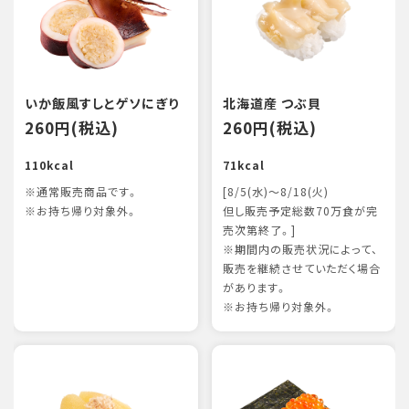
いか飯風すしとゲソにぎり
北海道産 つぶ貝
260円(税込)
260円(税込)
110kcal
71kcal
※通常販売商品です。
[8/5(水)～8/18(火)
※お持ち帰り対象外。
但し販売予定総数70万食が完
売次第終了。]
※期間内の販売状況によって、
販売を継続させていただく場合
があります。
※お持ち帰り対象外。