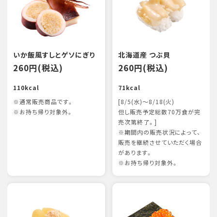
いか飯風すしとゲソにぎり
北海道産 つぶ貝
260円(税込)
260円(税込)
110kcal
71kcal
※通常販売商品です。
[8/5(水)～8/18(火)
※お持ち帰り対象外。
但し販売予定総数70万食が完
売次第終了。]
※期間内の販売状況によって、
販売を継続させていただく場合
があります。
※お持ち帰り対象外。