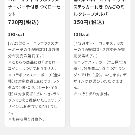
ナーポーチ付き つくローセ
ステッカー付き りんごのミ
ット
ルクレープメルバ
720円(税込)
350円(税込)
198kcal
186kcal
[7/29(水)～ コラボファスナ
[7/29(水)～ コラボステッカ
ーポーチの手配総数31.5万個
ーの手配総数34.2万枚分が完
分が完売次第終了。]
売次第終了。］
※こちらの商品には「ぷちロー
※コラボステッカー（第1弾/全8
コイン」はついておりません。
種）は対象商品1点につき、ラン
※コラボファスナーポーチ（全4
ダムで1枚ご提供いたします。デ
種）は対象商品1点につき、ラン
ザインはお選びいただけませ
ダムで1個・コラボシート（全5
ん。
種）は対象商品1点につき、ラン
※お持ち帰り対象外。
ダムで1枚ご提供いたします。デ
ザインはお選びいただけませ
ん。
※お持ち帰り対象外。