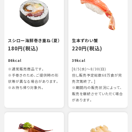
スシロー海鮮巻き重ね（夏）
生本ずわい蟹
180円(税込)
220円(税込)
86kcal
39kcal
※通常販売商品です。
[8/5(水)～8/30(日)
※手巻きのため、ご提供時の形
但し販売予定総数68万食が完
状等が異なる場合があります。
売次第終了。]
※お持ち帰り対象外。
※期間内の販売状況によって、
販売を継続させていただく場合
があります。