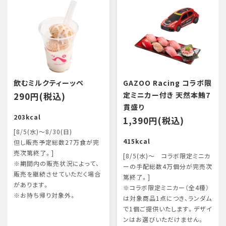
飲むミルクティーッペ
GAZOO Racing コラボ限
290円(税込)
定ミニカー付き 天然本鮪7
貫盛り
203kcal
1,390円(税込)
[8/5(水)～8/30(日)
415kcal
但し販売予定総数27万食が完
売次第終了。]
[8/5(水)～ コラボ限定ミニカ
※期間内の販売状況によって、
ーの手配総数4万個分が完売次
販売を継続させていただく場合
第終了。]
があります。
※コラボ限定ミニカー（全4種）
※お持ち帰り対象外。
は対象商品1点につき、ランダム
で1個ご提供いたします。デザイ
ンはお選びいただけません。