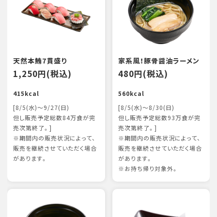
天然本鮪7貫盛り
家系風！豚骨醤油ラーメン
1,250円(税込)
480円(税込)
415kcal
560kcal
[8/5(水)～9/27(日)
[8/5(水)～8/30(日)
但し販売予定総数84万食が完
但し販売予定総数93万食が完
売次第終了。]
売次第終了。]
※期間内の販売状況によって、
※期間内の販売状況によって、
販売を継続させていただく場合
販売を継続させていただく場合
があります。
があります。
※お持ち帰り対象外。