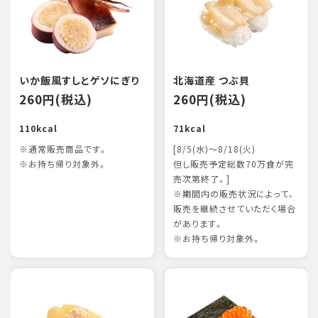
いか飯風すしとゲソにぎり
北海道産 つぶ貝
260円(税込)
260円(税込)
110kcal
71kcal
※通常販売商品です。
[8/5(水)～8/18(火)
※お持ち帰り対象外。
但し販売予定総数70万食が完
売次第終了。]
※期間内の販売状況によって、
販売を継続させていただく場合
があります。
※お持ち帰り対象外。