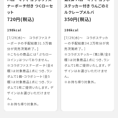
ナーポーチ付き つくローセ
ステッカー付き りんごのミ
ット
ルクレープメルバ
720円(税込)
350円(税込)
198kcal
186kcal
[7/29(水)～ コラボファスナ
[7/29(水)～ コラボステッカ
ーポーチの手配総数31.5万個
ーの手配総数34.2万枚分が完
分が完売次第終了。]
売次第終了。］
※こちらの商品には「ぷちロー
※コラボステッカー（第1弾/全8
コイン」はついておりません。
種）は対象商品1点につき、ラン
※コラボファスナーポーチ（全4
ダムで1枚ご提供いたします。デ
種）は対象商品1点につき、ラン
ザインはお選びいただけませ
ダムで1個・コラボシート（全5
ん。
種）は対象商品1点につき、ラン
※お持ち帰り対象外。
ダムで1枚ご提供いたします。デ
ザインはお選びいただけませ
ん。
※お持ち帰り対象外。