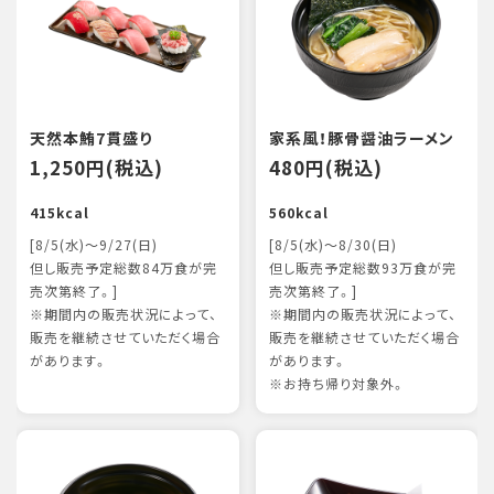
天然本鮪7貫盛り
家系風！豚骨醤油ラーメン
1,250円(税込)
480円(税込)
415kcal
560kcal
[8/5(水)～9/27(日)
[8/5(水)～8/30(日)
但し販売予定総数84万食が完
但し販売予定総数93万食が完
売次第終了。]
売次第終了。]
※期間内の販売状況によって、
※期間内の販売状況によって、
販売を継続させていただく場合
販売を継続させていただく場合
があります。
があります。
※お持ち帰り対象外。