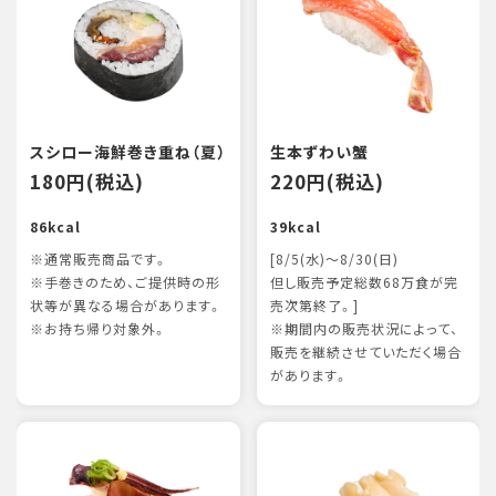
スシロー海鮮巻き重ね（夏）
生本ずわい蟹
180円(税込)
220円(税込)
86kcal
39kcal
※通常販売商品です。
[8/5(水)～8/30(日)
※手巻きのため、ご提供時の形
但し販売予定総数68万食が完
状等が異なる場合があります。
売次第終了。]
※お持ち帰り対象外。
※期間内の販売状況によって、
販売を継続させていただく場合
があります。