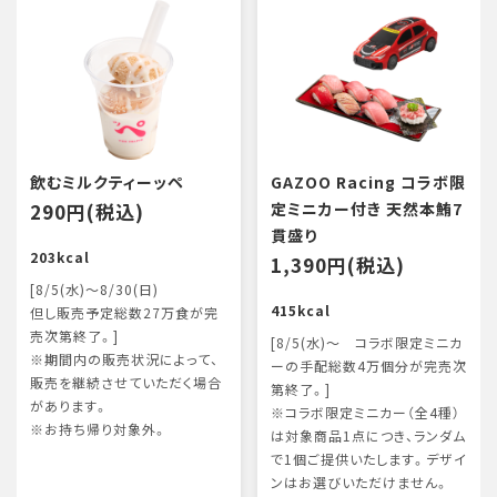
飲むミルクティーッペ
GAZOO Racing コラボ限
290円(税込)
定ミニカー付き 天然本鮪7
貫盛り
203kcal
1,390円(税込)
[8/5(水)～8/30(日)
415kcal
但し販売予定総数27万食が完
売次第終了。]
[8/5(水)～ コラボ限定ミニカ
※期間内の販売状況によって、
ーの手配総数4万個分が完売次
販売を継続させていただく場合
第終了。]
があります。
※コラボ限定ミニカー（全4種）
※お持ち帰り対象外。
は対象商品1点につき、ランダム
で1個ご提供いたします。デザイ
ンはお選びいただけません。