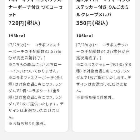
ナーポーチ付き つくローセ
ステッカー付き りんごのミ
ット
ルクレープメルバ
720円(税込)
350円(税込)
198kcal
186kcal
[7/29(水)～ コラボファスナ
[7/29(水)～ コラボステッカ
ーポーチの手配総数31.5万個
ーの手配総数34.2万枚分が完
分が完売次第終了。]
売次第終了。］
※こちらの商品には「ぷちロー
※コラボステッカー（第1弾/全8
コイン」はついておりません。
種）は対象商品1点につき、ラン
※コラボファスナーポーチ（全4
ダムで1枚ご提供いたします。デ
種）は対象商品1点につき、ラン
ザインはお選びいただけませ
ダムで1個・コラボシート（全5
ん。
種）は対象商品1点につき、ラン
※お持ち帰り対象外。
ダムで1枚ご提供いたします。デ
ザインはお選びいただけませ
ん。
※お持ち帰り対象外。