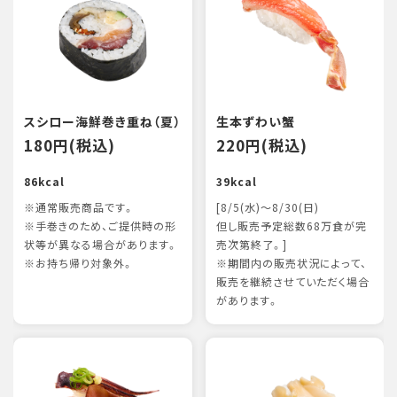
スシロー海鮮巻き重ね（夏）
生本ずわい蟹
180円(税込)
220円(税込)
86kcal
39kcal
※通常販売商品です。
[8/5(水)～8/30(日)
※手巻きのため、ご提供時の形
但し販売予定総数68万食が完
状等が異なる場合があります。
売次第終了。]
※お持ち帰り対象外。
※期間内の販売状況によって、
販売を継続させていただく場合
があります。