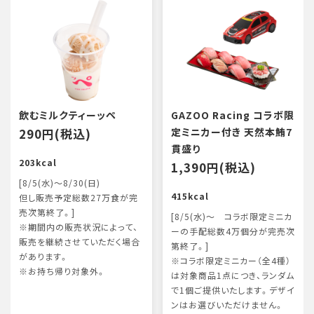
飲むミルクティーッペ
GAZOO Racing コラボ限
290円(税込)
定ミニカー付き 天然本鮪7
貫盛り
203kcal
1,390円(税込)
[8/5(水)～8/30(日)
415kcal
但し販売予定総数27万食が完
売次第終了。]
[8/5(水)～ コラボ限定ミニカ
※期間内の販売状況によって、
ーの手配総数4万個分が完売次
販売を継続させていただく場合
第終了。]
があります。
※コラボ限定ミニカー（全4種）
※お持ち帰り対象外。
は対象商品1点につき、ランダム
で1個ご提供いたします。デザイ
ンはお選びいただけません。