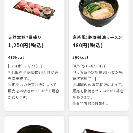
天然本鮪7貫盛り
家系風！豚骨醤油ラーメン
1,250円(税込)
480円(税込)
415kcal
560kcal
[8/5(水)～9/27(日)
[8/5(水)～8/30(日)
但し販売予定総数84万食が完
但し販売予定総数93万食が完
売次第終了。]
売次第終了。]
※期間内の販売状況によって、
※期間内の販売状況によって、
販売を継続させていただく場合
販売を継続させていただく場合
があります。
があります。
※お持ち帰り対象外。