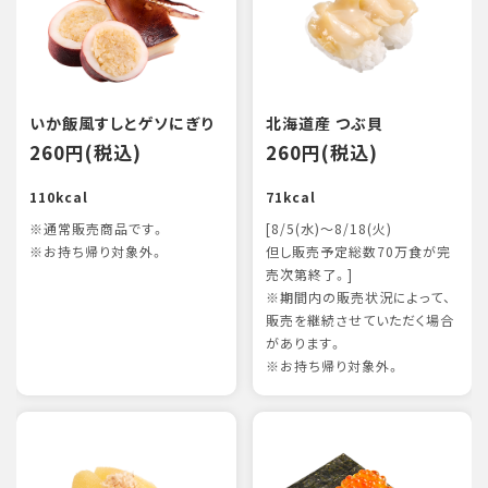
いか飯風すしとゲソにぎり
北海道産 つぶ貝
260円(税込)
260円(税込)
110kcal
71kcal
※通常販売商品です。
[8/5(水)～8/18(火)
※お持ち帰り対象外。
但し販売予定総数70万食が完
売次第終了。]
※期間内の販売状況によって、
販売を継続させていただく場合
があります。
※お持ち帰り対象外。