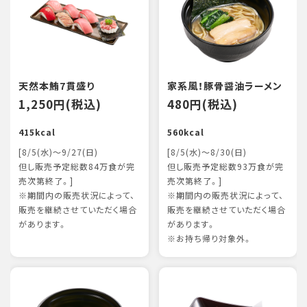
天然本鮪7貫盛り
家系風！豚骨醤油ラーメン
1,250円(税込)
480円(税込)
415kcal
560kcal
[8/5(水)～9/27(日)
[8/5(水)～8/30(日)
但し販売予定総数84万食が完
但し販売予定総数93万食が完
売次第終了。]
売次第終了。]
※期間内の販売状況によって、
※期間内の販売状況によって、
販売を継続させていただく場合
販売を継続させていただく場合
があります。
があります。
※お持ち帰り対象外。