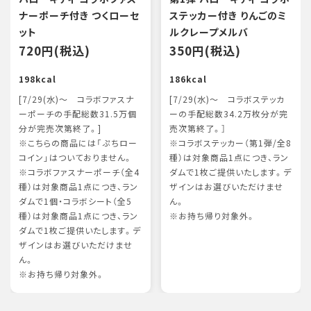
ナーポーチ付き つくローセ
ステッカー付き りんごのミ
ット
ルクレープメルバ
720円(税込)
350円(税込)
198kcal
186kcal
[7/29(水)～ コラボファスナ
[7/29(水)～ コラボステッカ
ーポーチの手配総数31.5万個
ーの手配総数34.2万枚分が完
分が完売次第終了。]
売次第終了。］
※こちらの商品には「ぷちロー
※コラボステッカー（第1弾/全8
コイン」はついておりません。
種）は対象商品1点につき、ラン
※コラボファスナーポーチ（全4
ダムで1枚ご提供いたします。デ
種）は対象商品1点につき、ラン
ザインはお選びいただけませ
ダムで1個・コラボシート（全5
ん。
種）は対象商品1点につき、ラン
※お持ち帰り対象外。
ダムで1枚ご提供いたします。デ
ザインはお選びいただけませ
ん。
※お持ち帰り対象外。