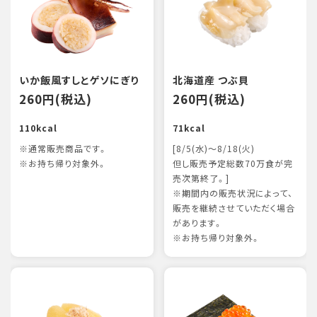
いか飯風すしとゲソにぎり
北海道産 つぶ貝
260円(税込)
260円(税込)
110kcal
71kcal
※通常販売商品です。
[8/5(水)～8/18(火)
※お持ち帰り対象外。
但し販売予定総数70万食が完
売次第終了。]
※期間内の販売状況によって、
販売を継続させていただく場合
があります。
※お持ち帰り対象外。