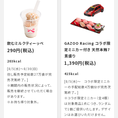
飲むミルクティーッペ
GAZOO Racing コラボ限
290円(税込)
定ミニカー付き 天然本鮪7
貫盛り
203kcal
1,390円(税込)
[8/5(水)～8/30(日)
415kcal
但し販売予定総数27万食が完
売次第終了。]
[8/5(水)～ コラボ限定ミニカ
※期間内の販売状況によって、
ーの手配総数4万個分が完売次
販売を継続させていただく場合
第終了。]
があります。
※コラボ限定ミニカー（全4種）
※お持ち帰り対象外。
は対象商品1点につき、ランダム
で1個ご提供いたします。デザイ
ンはお選びいただけません。