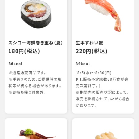
スシロー海鮮巻き重ね（夏）
生本ずわい蟹
180円(税込)
220円(税込)
86kcal
39kcal
※通常販売商品です。
[8/5(水)～8/30(日)
※手巻きのため、ご提供時の形
但し販売予定総数68万食が完
状等が異なる場合があります。
売次第終了。]
※お持ち帰り対象外。
※期間内の販売状況によって、
販売を継続させていただく場合
があります。