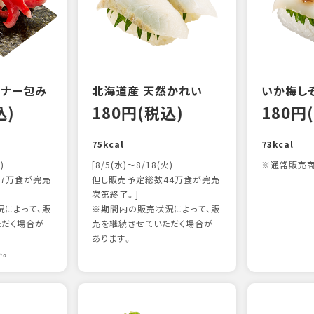
ンナー包み
北海道産 天然かれい
いか梅し
込)
180円(税込)
180円
75kcal
73kcal
)
[8/5(水)～8/18(火)
※通常販売商
7万食が完売
但し販売予定総数44万食が完売
次第終了。]
によって、販
※期間内の販売状況によって、販
ただく場合が
売を継続させていただく場合が
あります。
外。