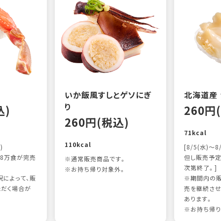
いか飯風すしとゲソにぎ
北海道産
り
込)
260円
260円(税込)
71kcal
110kcal
)
[8/5(水)～8
8万食が完売
但し販売予定
※通常販売商品です。
次第終了。]
※お持ち帰り対象外。
によって、販
※期間内の販
ただく場合が
売を継続させ
あります。
※お持ち帰り