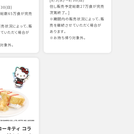
[8/5(水)～8/30(日)
かつ
但し販売予定総数27万食が完売
/30(日)
15
次第終了。]
総数65万食が完売
※期間内の販売状況によって、販
売を継続させていただく場合が
売状況によって、販
97kc
あります。
ていただく場合が
※お持
※お持ち帰り対象外。
対象外。
ローキティ コラ
グリ