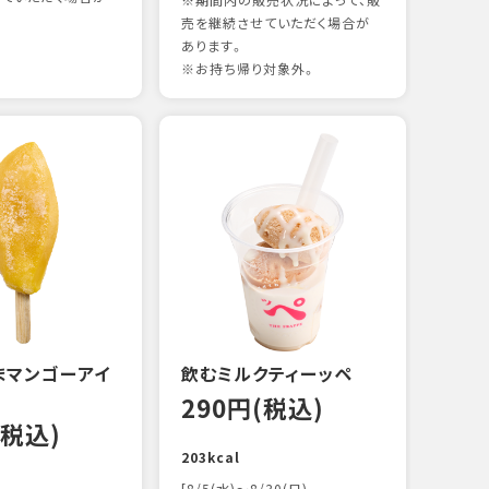
※期間内の販売状況によって、販
売を継続させていただく場合が
あります。
※お持ち帰り対象外。
煮あ
14
88kc
まマンゴーアイ
飲むミルクティーッペ
290円(税込)
(税込)
203kcal