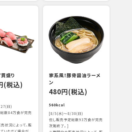
えび
炙り
14
103k
7貫盛り
家系風！豚骨醤油ラーメ
ン
0円(税込)
480円(税込)
560kcal
/27(日)
総数84万食が完売
[8/5(水)～8/30(日)
但し販売予定総数93万食が完売
売状況によって、販
次第終了。]
ていただく場合が