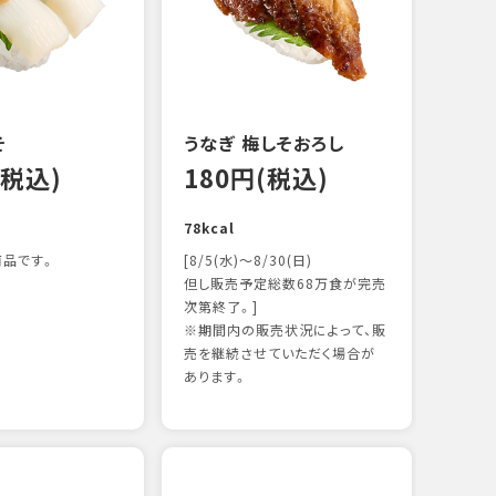
122k
そ
うなぎ 梅しそおろし
(税込)
180円(税込)
78kcal
品です。
[8/5(水)～8/30(日)
但し販売予定総数68万食が完売
次第終了。]
※期間内の販売状況によって、販
サー
売を継続させていただく場合が
12
あります。
106k