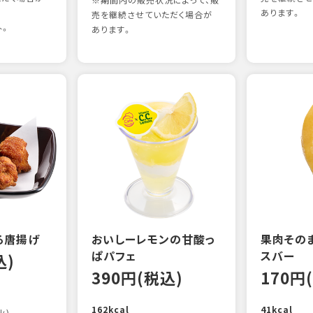
※期間内の販売状況によって、販
あります。
売を継続させていただく場合が
外。
あります。
る唐揚げ
おいしーレモンの甘酸っ
果肉その
ぱパフェ
スバー
込)
390円(税込)
170円
162kcal
41kcal