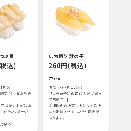
 つぶ貝
店内切り 数の子
オニ
(税込)
260円(税込)
14
77kcal
118k
/18(火)
[8/5(水)～8/18(火)
総数70万食が完売
但し販売予定総数30万食が完売
次第終了。]
売状況によって、販
※期間内の販売状況によって、販
ていただく場合が
売を継続させていただく場合が
あります。
対象外。