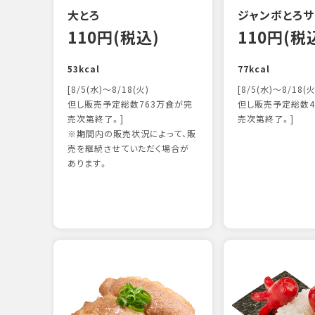
大とろ
ジャンボとろサ
110円(税込)
110円(税
53kcal
77kcal
[8/5(水)～8/18(火)
[8/5(水)～8/18(火
但し販売予定総数763万食が完
但し販売予定総数4
売次第終了。]
売次第終了。]
※期間内の販売状況によって、販
売を継続させていただく場合が
あります。