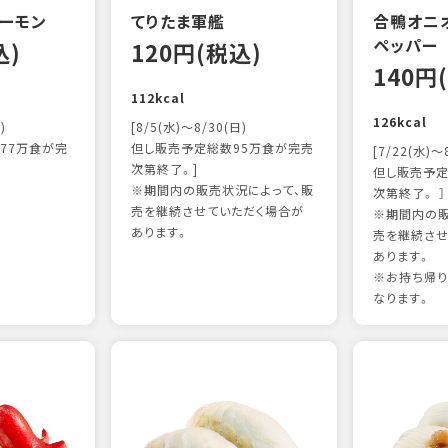
ーモン
てりたま軍艦
合鴨オニ
ペッパー
込)
120円(税込)
140円
112kcal
126kcal
)
[8/5(水)～8/30(日)
77万食が完
但し販売予定総数95万食が完売
[7/22(水)～
次第終了。]
但し販売予定
※期間内の販売状況によって、販
次第終了。 ］
売を継続させていただく場合が
※期間内の販
あります。
売を継続させ
あります。
※お持ち帰
なります。