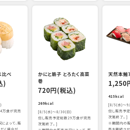
べ比べ
かにと筋子 とろたく高菜
天然本鮪
巻
込)
1,25
720円(税込)
415kcal
269kcal
)
[8/5(水)～9
4万食が完売
但し販売予定
[8/5(水)～8/30(日)
次第終了。]
但し販売予定総数29万食が完売
によって、販
※期間内の販
次第終了。]
ただく場合が
売を継続させ