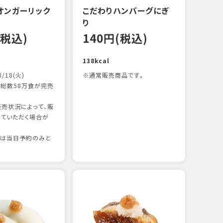
オンガーリック
こだわりハンバーグにぎ
一本
り
12
(税込)
140円(税込)
83kc
138kcal
8/18(火)
※通常販売商品です。
総数58万食が完売
売状況によって、販
ていただく場合が
りは当日予約のみと
たま
12