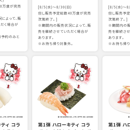
火)
0万食が完売
[8/5(水)～8/30(日)
[8/5(水)～8
但し販売予定総数40万食が完売
但し販売予定
によって、販
次第終了。]
次第終了。]
ただく場合が
※期間内の販売状況によって、販
※期間内の販
売を継続させていただく場合が
売を継続させ
日予約のみと
あります。
あります。
※お持ち帰り対象外。
※お持ち帰り
キティ コラ
第1弾 ハローキティ コラ
第1弾 ハ