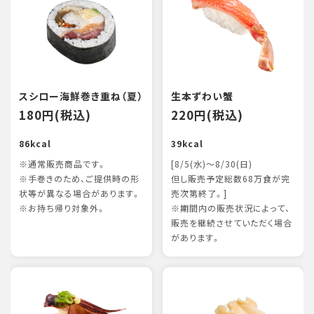
スシロー海鮮巻き重ね（夏）
生本ずわい蟹
180円(税込)
220円(税込)
86kcal
39kcal
※通常販売商品です。
[8/5(水)～8/30(日)
※手巻きのため、ご提供時の形
但し販売予定総数68万食が完
状等が異なる場合があります。
売次第終了。]
※お持ち帰り対象外。
※期間内の販売状況によって、
販売を継続させていただく場合
があります。