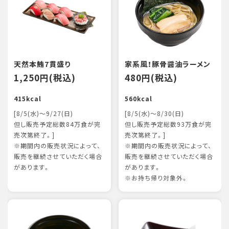
天然本鮪7貫盛り
家系風！豚骨醤油ラーメン
1,250円(税込)
480円(税込)
415kcal
560kcal
[8/5(水)～9/27(日)
[8/5(水)～8/30(日)
但し販売予定総数84万食が完
但し販売予定総数93万食が完
売次第終了。]
売次第終了。]
※期間内の販売状況によって、
※期間内の販売状況によって、
販売を継続させていただく場合
販売を継続させていただく場合
があります。
があります。
※お持ち帰り対象外。