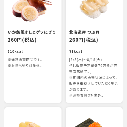
いか飯風すしとゲソにぎり
北海道産 つぶ貝
260円(税込)
260円(税込)
110kcal
71kcal
※通常販売商品です。
[8/5(水)～8/18(火)
※お持ち帰り対象外。
但し販売予定総数70万食が完
売次第終了。]
※期間内の販売状況によって、
販売を継続させていただく場合
があります。
※お持ち帰り対象外。