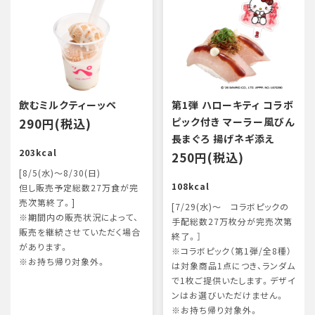
飲むミルクティーッペ
第1弾 ハローキティ コラボ
290円(税込)
ピック付き マーラー風びん
長まぐろ 揚げネギ添え
203kcal
250円(税込)
[8/5(水)～8/30(日)
108kcal
但し販売予定総数27万食が完
売次第終了。]
[7/29(水)～ コラボピックの
※期間内の販売状況によって、
手配総数27万枚分が完売次第
販売を継続させていただく場合
終了。］
があります。
※コラボピック（第1弾/全8種）
※お持ち帰り対象外。
は対象商品1点につき、ランダム
で1枚ご提供いたします。デザイ
ンはお選びいただけません。
※お持ち帰り対象外。