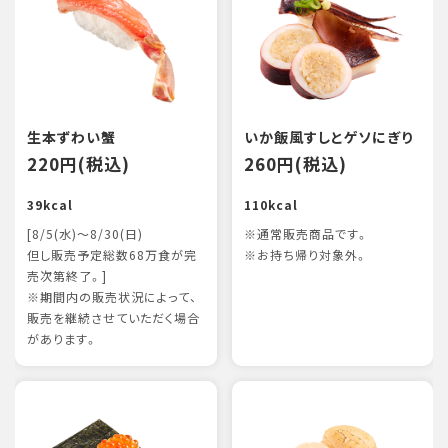
生本ずわい蟹
いか飯風すしとゲソにぎり
220円(税込)
260円(税込)
39kcal
110kcal
[8/5(水)～8/30(日)
※通常販売商品です。
但し販売予定総数68万食が完
※お持ち帰り対象外。
売次第終了。]
※期間内の販売状況によって、
販売を継続させていただく場合
があります。