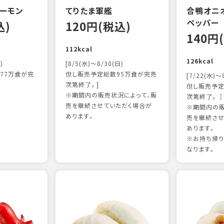
ーモン
てりたま軍艦
合鴨オニ
ペッパー
込)
120円(税込)
140円
112kcal
126kcal
)
[8/5(水)～8/30(日)
77万食が完
但し販売予定総数95万食が完売
[7/22(水)～
次第終了。]
但し販売予定
※期間内の販売状況によって、販
次第終了。 ］
売を継続させていただく場合が
※期間内の販
あります。
売を継続させ
あります。
※お持ち帰
なります。