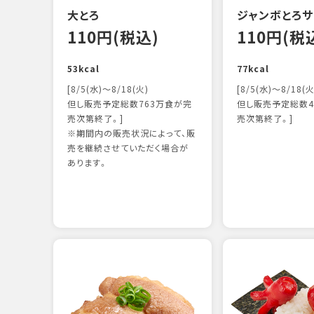
大とろ
ジャンボとろサ
110円(税込)
110円(税
53kcal
77kcal
[8/5(水)～8/18(火)
[8/5(水)～8/18(火
但し販売予定総数763万食が完
但し販売予定総数4
売次第終了。]
売次第終了。]
※期間内の販売状況によって、販
売を継続させていただく場合が
あります。