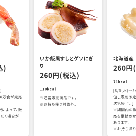
いか飯風すしとゲソにぎ
北海道産
り
込)
260円
260円(税込)
71kcal
110kcal
)
[8/5(水)～8
8万食が完売
但し販売予定
※通常販売商品です。
次第終了。]
※お持ち帰り対象外。
によって、販
※期間内の販
ただく場合が
売を継続させ
あります。
※お持ち帰り