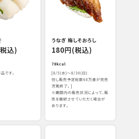
122k
そ
うなぎ 梅しそおろし
(税込)
180円(税込)
78kcal
品です。
[8/5(水)～8/30(日)
但し販売予定総数68万食が完売
次第終了。]
※期間内の販売状況によって、販
サー
売を継続させていただく場合が
12
あります。
106k