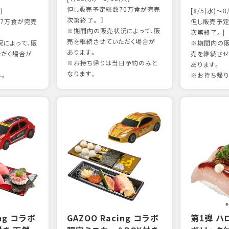
但し販売予定総数70万食が完売
)
[8/5(水)～8
次第終了。 ］
7万食が完売
但し販売予定
※期間内の販売状況によって、販
次第終了。]
売を継続させていただく場合が
によって、販
※期間内の販
あります。
ただく場合が
売を継続させ
※お持ち帰りは当日予約のみと
あります。
なります。
外。
※お持ち帰り
ing コラボ
GAZOO Racing コラボ
第1弾 ハ