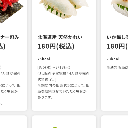
ンナー包み
北海道産 天然かれい
いか梅し
込)
180円(税込)
180円
75kcal
73kcal
)
[8/5(水)～8/18(火)
※通常販売商
7万食が完売
但し販売予定総数44万食が完売
次第終了。]
によって、販
※期間内の販売状況によって、販
ただく場合が
売を継続させていただく場合が
あります。
外。