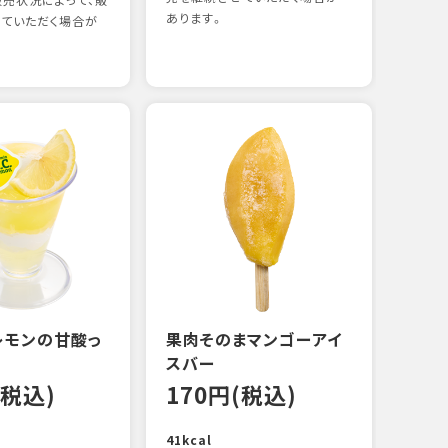
売状況によって、販
あります。
ていただく場合が
煮あ
14
88kc
レモンの甘酸っ
果肉そのまマンゴーアイ
スバー
(税込)
170円(税込)
41kcal