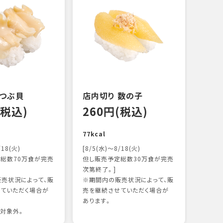
 つぶ貝
店内切り 数の子
オニ
(税込)
260円(税込)
14
77kcal
118k
/18(火)
[8/5(水)～8/18(火)
総数70万食が完売
但し販売予定総数30万食が完売
次第終了。]
売状況によって、販
※期間内の販売状況によって、販
ていただく場合が
売を継続させていただく場合が
あります。
対象外。