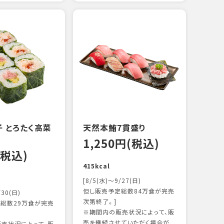
えび
炙り
14
103k
 とろたく高菜
天然本鮪7貫盛り
1,250円(税込)
(税込)
415kcal
[8/5(水)～9/27(日)
但し販売予定総数84万食が完売
/30(日)
次第終了。]
総数29万食が完売
※期間内の販売状況によって、販
売を継続させていただく場合が