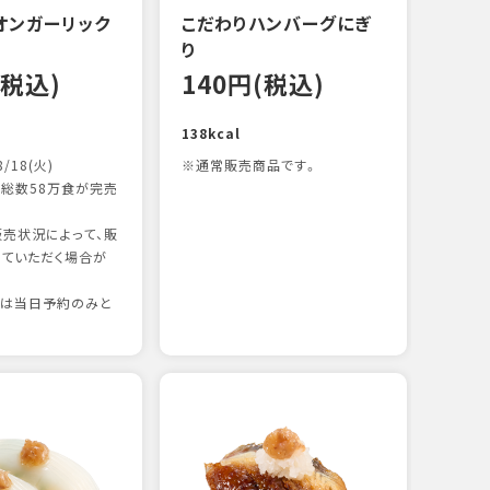
オンガーリック
こだわりハンバーグにぎ
一本
り
12
(税込)
140円(税込)
83kc
138kcal
8/18(火)
※通常販売商品です。
総数58万食が完売
売状況によって、販
ていただく場合が
りは当日予約のみと
たま
12