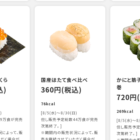
くら
国産ほたて食べ比べ
かにと筋子
巻
込)
360円(税込)
720円
76kcal
269kcal
)
[8/5(水)～8/30(日)
9万食が完売
但し販売予定総数44万食が完売
[8/5(水)～8
次第終了。]
但し販売予定
によって、販
※期間内の販売状況によって、販
次第終了。]
ただく場合が
売を継続させていただく場合が