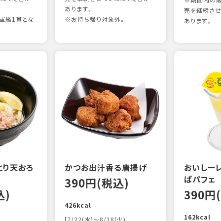
※期間内の販
あります。
売を継続させ
軍艦1貫とな
※お持ち帰り対象外。
あります。
とり天おろ
かつお出汁香る唐揚げ
おいしー
ぱパフェ
390円(税込)
込)
390円
426kcal
162kcal
[7/22(水)～8/18(火)