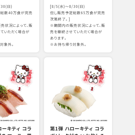
かつ
/30(日)
[8/5(水)～8/30(日)
15
総数40万食が完売
但し販売予定総数65万食が完売
次第終了。]
売状況によって、販
※期間内の販売状況によって、販
97kc
ていただく場合が
売を継続させていただく場合が
※お持
あります。
対象外。
※お持ち帰り対象外。
ローキティ コラ
第1弾 ハローキティ コラ
サー