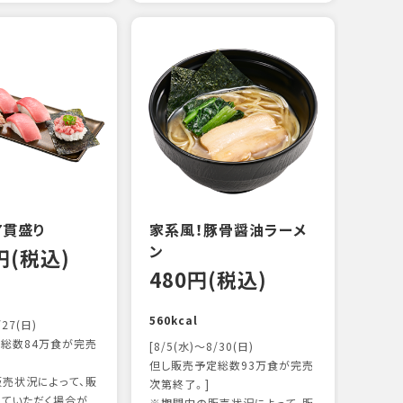
えび
炙り
14
103k
7貫盛り
家系風！豚骨醤油ラーメ
ン
0円(税込)
480円(税込)
560kcal
/27(日)
総数84万食が完売
[8/5(水)～8/30(日)
但し販売予定総数93万食が完売
売状況によって、販
次第終了。]
ていただく場合が