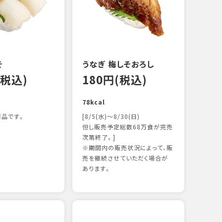
122k
そ
うなぎ 梅しそおろし
(税込)
180円(税込)
78kcal
品です。
[8/5(水)～8/30(日)
但し販売予定総数68万食が完売
次第終了。]
※期間内の販売状況によって、販
サー
売を継続させていただく場合が
12
あります。
106k