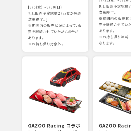
[7/22(水)～8/18(
但し販売予定総数7
[8/5(水)～8/30(日)
次第終了。 ］
但し販売予定総数27万食が完売
※期間内の販売状況
次第終了。]
売を継続させてい
※期間内の販売状況によって、販
あります。
売を継続させていただく場合が
※お持ち帰りは当
あります。
なります。
※お持ち帰り対象外。
GAZOO Racing コラボ
GAZOO Rac