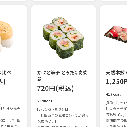
べ比べ
かにと筋子 とろたく高菜
天然本鮪
巻
込)
1,25
720円(税込)
415kcal
269kcal
)
[8/5(水)～9
4万食が完売
但し販売予定
[8/5(水)～8/30(日)
次第終了。]
但し販売予定総数29万食が完売
によって、販
※期間内の販
次第終了。]
ただく場合が
売を継続させ