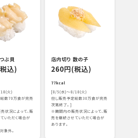
 つぶ貝
店内切り 数の子
オニ
(税込)
260円(税込)
14
77kcal
118k
/18(火)
[8/5(水)～8/18(火)
総数70万食が完売
但し販売予定総数30万食が完売
次第終了。]
売状況によって、販
※期間内の販売状況によって、販
ていただく場合が
売を継続させていただく場合が
あります。
対象外。