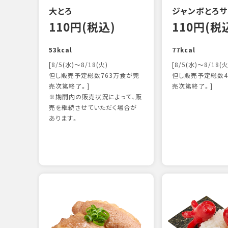
大とろ
ジャンボとろサ
110円(税込)
110円(税
53kcal
77kcal
[8/5(水)～8/18(火)
[8/5(水)～8/18(火
但し販売予定総数763万食が完
但し販売予定総数4
売次第終了。]
売次第終了。]
※期間内の販売状況によって、販
売を継続させていただく場合が
あります。