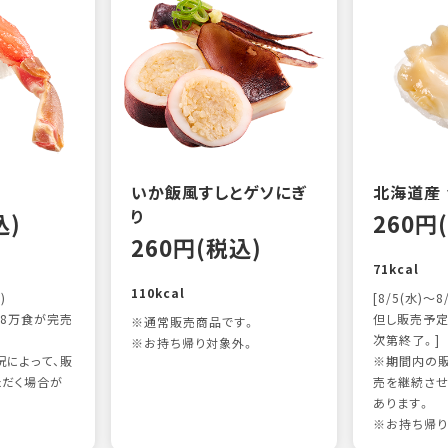
いか飯風すしとゲソにぎ
北海道産
り
込)
260円
260円(税込)
71kcal
110kcal
)
[8/5(水)～8
8万食が完売
但し販売予定
※通常販売商品です。
次第終了。]
※お持ち帰り対象外。
によって、販
※期間内の販
ただく場合が
売を継続させ
あります。
※お持ち帰り