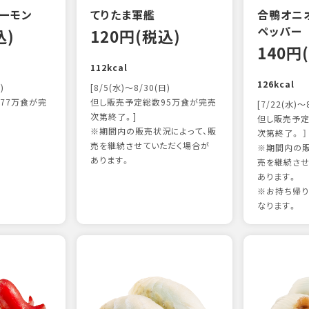
ーモン
てりたま軍艦
合鴨オニ
ペッパー
込)
120円(税込)
140円
112kcal
126kcal
)
[8/5(水)～8/30(日)
77万食が完
但し販売予定総数95万食が完売
[7/22(水)～
次第終了。]
但し販売予定
※期間内の販売状況によって、販
次第終了。 ］
売を継続させていただく場合が
※期間内の販
あります。
売を継続させ
あります。
※お持ち帰
なります。