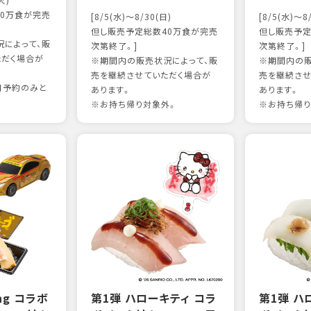
火)
0万食が完売
[8/5(水)～8/30(日)
[8/5(水)～8
但し販売予定総数40万食が完売
但し販売予定
によって、販
次第終了。]
次第終了。]
ただく場合が
※期間内の販売状況によって、販
※期間内の販
売を継続させていただく場合が
売を継続させ
日予約のみと
あります。
あります。
※お持ち帰り対象外。
※お持ち帰り
ing コラボ
第1弾 ハローキティ コラ
第1弾 ハ