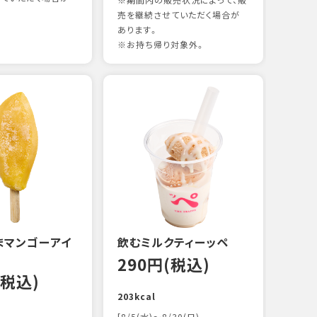
※期間内の販売状況によって、販
売を継続させていただく場合が
あります。
※お持ち帰り対象外。
煮あ
14
88kc
まマンゴーアイ
飲むミルクティーッペ
290円(税込)
(税込)
203kcal