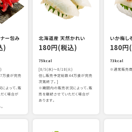
ンナー包み
北海道産 天然かれい
いか梅し
込)
180円(税込)
180円
75kcal
73kcal
)
[8/5(水)～8/18(火)
※通常販売商
7万食が完売
但し販売予定総数44万食が完売
次第終了。]
によって、販
※期間内の販売状況によって、販
ただく場合が
売を継続させていただく場合が
あります。
外。