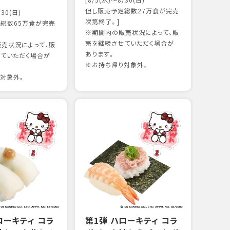
[8/5(水)～8/30(日)
かつ
但し販売予定総数27万食が完売
/30(日)
15
次第終了。]
総数65万食が完売
※期間内の販売状況によって、販
売を継続させていただく場合が
売状況によって、販
97kc
あります。
ていただく場合が
※お持
※お持ち帰り対象外。
対象外。
ローキティ コラ
第1弾 ハローキティ コラ
サー