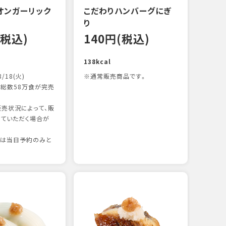
オンガーリック
こだわりハンバーグにぎ
一本
り
12
(税込)
140円(税込)
83kc
138kcal
8/18(火)
※通常販売商品です。
総数58万食が完売
売状況によって、販
ていただく場合が
りは当日予約のみと
たま
12