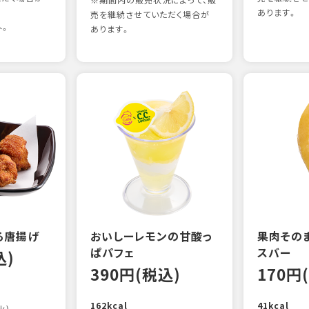
※期間内の販売状況によって、販
あります。
売を継続させていただく場合が
外。
あります。
る唐揚げ
おいしーレモンの甘酸っ
果肉その
ぱパフェ
スバー
込)
390円(税込)
170円
162kcal
41kcal