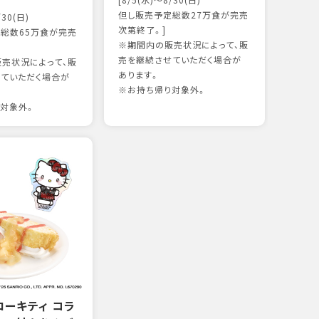
[8/5(水)～8/30(日)
かつ
但し販売予定総数27万食が完売
/30(日)
15
次第終了。]
総数65万食が完売
※期間内の販売状況によって、販
売を継続させていただく場合が
売状況によって、販
97kc
あります。
ていただく場合が
※お持
※お持ち帰り対象外。
対象外。
ローキティ コラ
サー