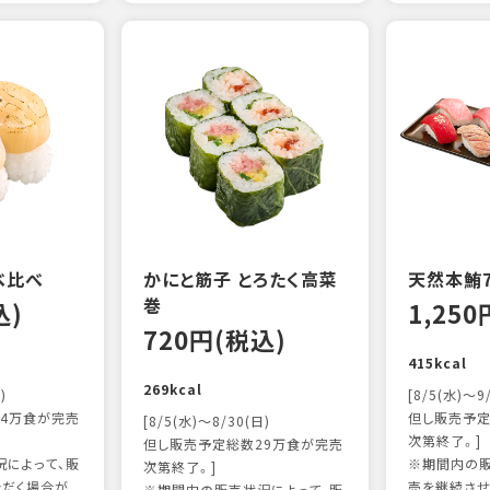
べ比べ
かにと筋子 とろたく高菜
天然本鮪
巻
込)
1,25
720円(税込)
415kcal
269kcal
)
[8/5(水)～9
4万食が完売
但し販売予定
[8/5(水)～8/30(日)
次第終了。]
但し販売予定総数29万食が完売
によって、販
※期間内の販
次第終了。]
ただく場合が
売を継続させ