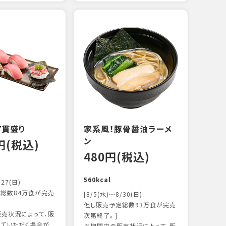
えび
炙り
14
103k
7貫盛り
家系風！豚骨醤油ラーメ
ン
0円(税込)
480円(税込)
560kcal
/27(日)
総数84万食が完売
[8/5(水)～8/30(日)
但し販売予定総数93万食が完売
売状況によって、販
次第終了。]
ていただく場合が