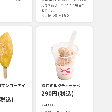
※期間内の販売状況によって、販
売を継続させていただく場合が
あります。
※お持ち帰り対象外。
煮あ
14
88kc
まマンゴーアイ
飲むミルクティーッペ
290円(税込)
(税込)
203kcal