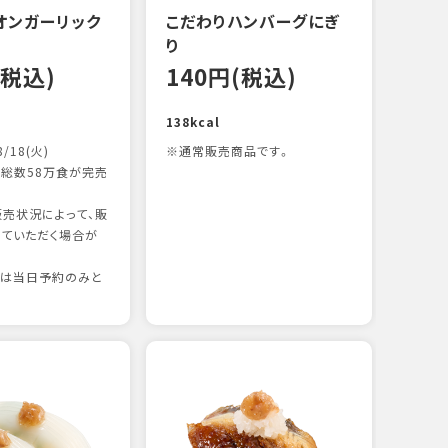
オンガーリック
こだわりハンバーグにぎ
一本
り
12
(税込)
140円(税込)
83kc
138kcal
8/18(火)
※通常販売商品です。
総数58万食が完売
売状況によって、販
ていただく場合が
りは当日予約のみと
たま
12