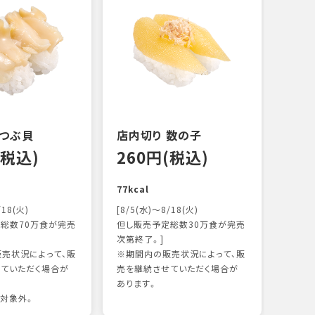
 つぶ貝
店内切り 数の子
オニ
(税込)
260円(税込)
14
77kcal
118k
/18(火)
[8/5(水)～8/18(火)
総数70万食が完売
但し販売予定総数30万食が完売
次第終了。]
売状況によって、販
※期間内の販売状況によって、販
ていただく場合が
売を継続させていただく場合が
あります。
対象外。