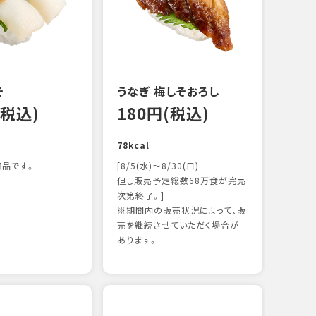
122k
そ
うなぎ 梅しそおろし
(税込)
180円(税込)
78kcal
品です。
[8/5(水)～8/30(日)
但し販売予定総数68万食が完売
次第終了。]
※期間内の販売状況によって、販
サー
売を継続させていただく場合が
12
あります。
106k