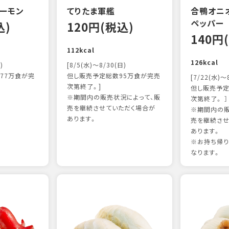
ーモン
てりたま軍艦
合鴨オニ
ペッパー
込)
120円(税込)
140円
112kcal
126kcal
)
[8/5(水)～8/30(日)
77万食が完
但し販売予定総数95万食が完売
[7/22(水)～
次第終了。]
但し販売予定
※期間内の販売状況によって、販
次第終了。 ］
売を継続させていただく場合が
※期間内の販
あります。
売を継続させ
あります。
※お持ち帰
なります。