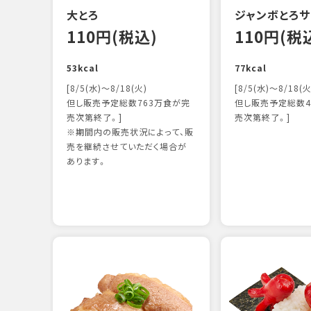
大とろ
ジャンボとろサ
110円(税込)
110円(税
53kcal
77kcal
[8/5(水)～8/18(火)
[8/5(水)～8/18(火
但し販売予定総数763万食が完
但し販売予定総数4
売次第終了。]
売次第終了。]
※期間内の販売状況によって、販
売を継続させていただく場合が
あります。