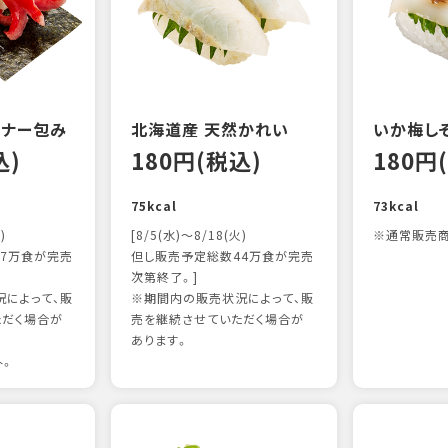
ンナー包み
北海道産 天然かれい
いか梅し
込)
180円(税込)
180円
75kcal
73kcal
)
[8/5(水)～8/18(火)
※通常販売商
7万食が完売
但し販売予定総数44万食が完売
次第終了。]
によって、販
※期間内の販売状況によって、販
ただく場合が
売を継続させていただく場合が
あります。
外。