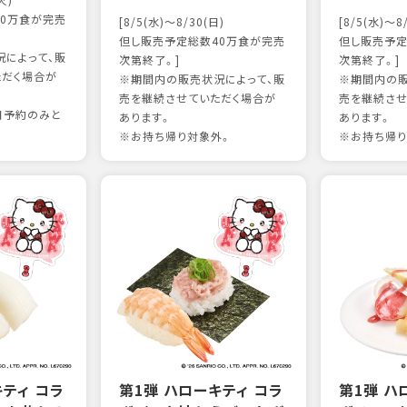
火)
0万食が完売
[8/5(水)～8/30(日)
[8/5(水)～8
但し販売予定総数40万食が完売
但し販売予定
によって、販
次第終了。]
次第終了。]
ただく場合が
※期間内の販売状況によって、販
※期間内の販
売を継続させていただく場合が
売を継続させ
日予約のみと
あります。
あります。
※お持ち帰り対象外。
※お持ち帰り
キティ コラ
第1弾 ハローキティ コラ
第1弾 ハ