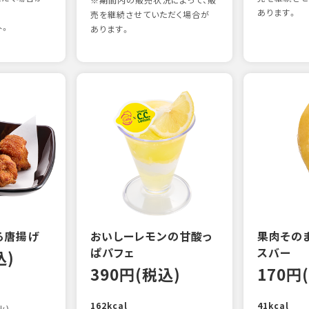
※期間内の販売状況によって、販
あります。
売を継続させていただく場合が
外。
あります。
る唐揚げ
おいしーレモンの甘酸っ
果肉その
ぱパフェ
スバー
込)
390円(税込)
170円
162kcal
41kcal