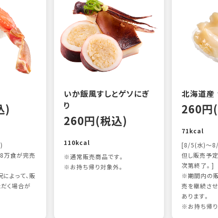
いか飯風すしとゲソにぎ
北海道産
り
込)
260円
260円(税込)
71kcal
110kcal
)
[8/5(水)～8
8万食が完売
但し販売予定
※通常販売商品です。
次第終了。]
※お持ち帰り対象外。
によって、販
※期間内の販
ただく場合が
売を継続させ
あります。
※お持ち帰り