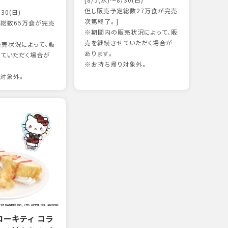
[8/5(水)～8/30(日)
かつ
但し販売予定総数27万食が完売
/30(日)
15
次第終了。]
総数65万食が完売
※期間内の販売状況によって、販
売を継続させていただく場合が
売状況によって、販
97kc
あります。
ていただく場合が
※お持
※お持ち帰り対象外。
対象外。
ローキティ コラ
グリ