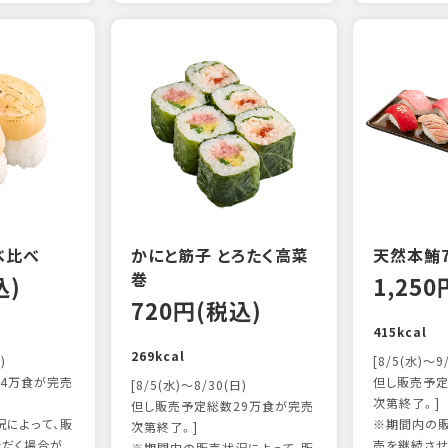
べ比べ
かにと筋子 とろたく高菜
天然本鮪
巻
込)
1,25
720円(税込)
415kcal
269kcal
)
[8/5(水)～9
4万食が完売
但し販売予定
[8/5(水)～8/30(日)
次第終了。]
但し販売予定総数29万食が完売
によって、販
※期間内の販
次第終了。]
ただく場合が
売を継続させ