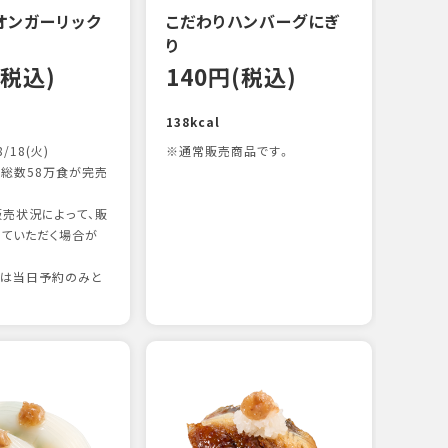
オンガーリック
こだわりハンバーグにぎ
一本
り
12
(税込)
140円(税込)
83kc
138kcal
8/18(火)
※通常販売商品です。
総数58万食が完売
売状況によって、販
ていただく場合が
りは当日予約のみと
たま
12