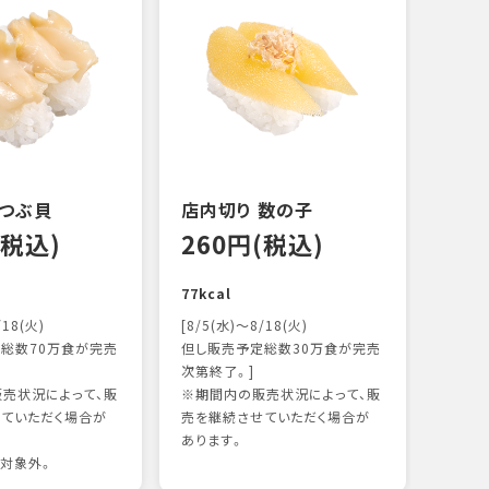
 つぶ貝
店内切り 数の子
オニ
(税込)
260円(税込)
14
77kcal
118k
/18(火)
[8/5(水)～8/18(火)
総数70万食が完売
但し販売予定総数30万食が完売
次第終了。]
売状況によって、販
※期間内の販売状況によって、販
ていただく場合が
売を継続させていただく場合が
あります。
対象外。