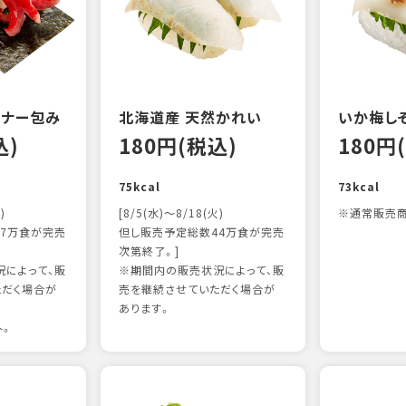
ンナー包み
北海道産 天然かれい
いか梅し
込)
180円(税込)
180円
75kcal
73kcal
)
[8/5(水)～8/18(火)
※通常販売商
7万食が完売
但し販売予定総数44万食が完売
次第終了。]
によって、販
※期間内の販売状況によって、販
ただく場合が
売を継続させていただく場合が
あります。
外。