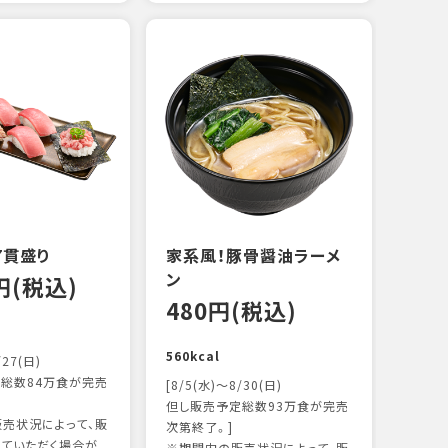
えび
炙り
14
103k
7貫盛り
家系風！豚骨醤油ラーメ
ン
0円(税込)
480円(税込)
560kcal
/27(日)
総数84万食が完売
[8/5(水)～8/30(日)
但し販売予定総数93万食が完売
売状況によって、販
次第終了。]
ていただく場合が