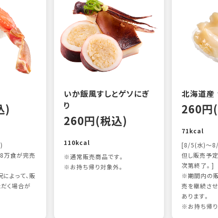
いか飯風すしとゲソにぎ
北海道産
り
込)
260円
260円(税込)
71kcal
110kcal
)
[8/5(水)～8
8万食が完売
但し販売予定
※通常販売商品です。
次第終了。]
※お持ち帰り対象外。
によって、販
※期間内の販
ただく場合が
売を継続させ
あります。
※お持ち帰り