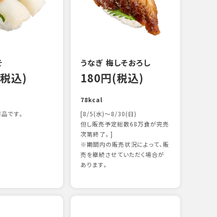
122k
そ
うなぎ 梅しそおろし
(税込)
180円(税込)
78kcal
品です。
[8/5(水)～8/30(日)
但し販売予定総数68万食が完売
次第終了。]
※期間内の販売状況によって、販
サー
売を継続させていただく場合が
12
あります。
106k