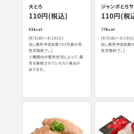
大とろ
ジャンボとろサ
110円(税込)
110円(税
53kcal
77kcal
[8/5(水)～8/18(火)
[8/5(水)～8/18(火
但し販売予定総数763万食が完
但し販売予定総数4
売次第終了。]
売次第終了。]
※期間内の販売状況によって、販
売を継続させていただく場合が
あります。