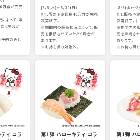
火)
0万食が完売
[8/5(水)～8/30(日)
[8/5(水)～8
但し販売予定総数40万食が完売
但し販売予定
によって、販
次第終了。]
次第終了。]
ただく場合が
※期間内の販売状況によって、販
※期間内の販
売を継続させていただく場合が
売を継続させ
日予約のみと
あります。
あります。
※お持ち帰り対象外。
※お持ち帰り
キティ コラ
第1弾 ハローキティ コラ
第1弾 ハ