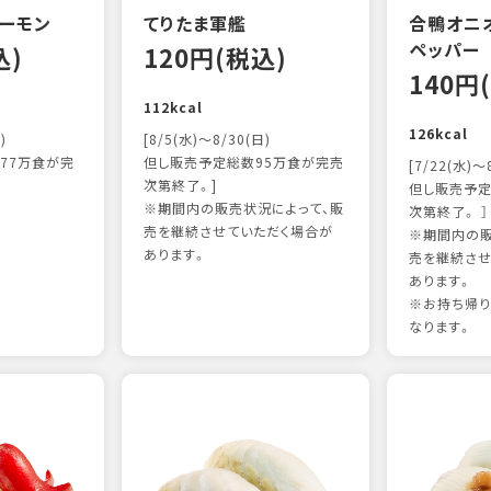
ーモン
てりたま軍艦
合鴨オニ
ペッパー
込)
120円(税込)
140円
112kcal
126kcal
)
[8/5(水)～8/30(日)
77万食が完
但し販売予定総数95万食が完売
[7/22(水)～
次第終了。]
但し販売予定
※期間内の販売状況によって、販
次第終了。 ］
売を継続させていただく場合が
※期間内の販
あります。
売を継続させ
あります。
※お持ち帰
なります。