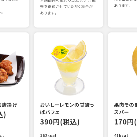
※期間内の販売状況によって、販
あります。
売を継続させていただく場合が
外。
あります。
る唐揚げ
おいしーレモンの甘酸っ
果肉その
ぱパフェ
スバー
込)
390円(税込)
170円
162kcal
41kcal