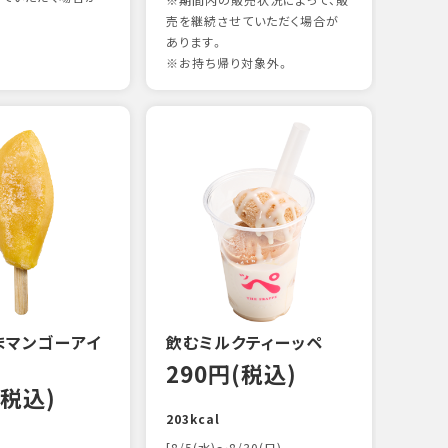
※期間内の販売状況によって、販
売を継続させていただく場合が
あります。
※お持ち帰り対象外。
煮あ
14
88kc
まマンゴーアイ
飲むミルクティーッペ
290円(税込)
(税込)
203kcal