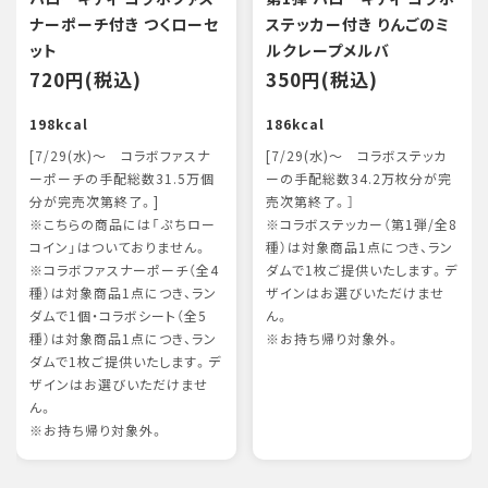
ナーポーチ付き つくローセ
ステッカー付き りんごのミ
ット
ルクレープメルバ
720円(税込)
350円(税込)
198kcal
186kcal
[7/29(水)～ コラボファスナ
[7/29(水)～ コラボステッカ
ーポーチの手配総数31.5万個
ーの手配総数34.2万枚分が完
分が完売次第終了。]
売次第終了。］
※こちらの商品には「ぷちロー
※コラボステッカー（第1弾/全8
コイン」はついておりません。
種）は対象商品1点につき、ラン
※コラボファスナーポーチ（全4
ダムで1枚ご提供いたします。デ
種）は対象商品1点につき、ラン
ザインはお選びいただけませ
ダムで1個・コラボシート（全5
ん。
種）は対象商品1点につき、ラン
※お持ち帰り対象外。
ダムで1枚ご提供いたします。デ
ザインはお選びいただけませ
ん。
※お持ち帰り対象外。