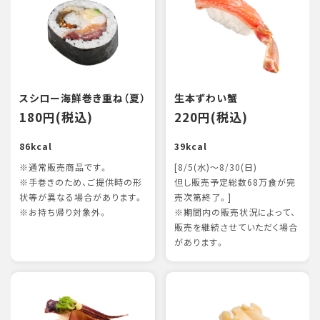
スシロー海鮮巻き重ね（夏）
生本ずわい蟹
180円(税込)
220円(税込)
86kcal
39kcal
※通常販売商品です。
[8/5(水)～8/30(日)
※手巻きのため、ご提供時の形
但し販売予定総数68万食が完
状等が異なる場合があります。
売次第終了。]
※お持ち帰り対象外。
※期間内の販売状況によって、
販売を継続させていただく場合
があります。