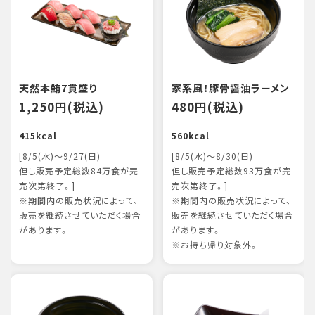
天然本鮪7貫盛り
家系風！豚骨醤油ラーメン
1,250円(税込)
480円(税込)
415kcal
560kcal
[8/5(水)～9/27(日)
[8/5(水)～8/30(日)
但し販売予定総数84万食が完
但し販売予定総数93万食が完
売次第終了。]
売次第終了。]
※期間内の販売状況によって、
※期間内の販売状況によって、
販売を継続させていただく場合
販売を継続させていただく場合
があります。
があります。
※お持ち帰り対象外。