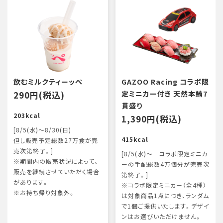
飲むミルクティーッペ
GAZOO Racing コラボ限
290円(税込)
定ミニカー付き 天然本鮪7
貫盛り
203kcal
1,390円(税込)
[8/5(水)～8/30(日)
415kcal
但し販売予定総数27万食が完
売次第終了。]
[8/5(水)～ コラボ限定ミニカ
※期間内の販売状況によって、
ーの手配総数4万個分が完売次
販売を継続させていただく場合
第終了。]
があります。
※コラボ限定ミニカー（全4種）
※お持ち帰り対象外。
は対象商品1点につき、ランダム
で1個ご提供いたします。デザイ
ンはお選びいただけません。