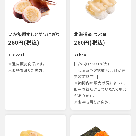
いか飯風すしとゲソにぎり
北海道産 つぶ貝
260円(税込)
260円(税込)
110kcal
71kcal
※通常販売商品です。
[8/5(水)～8/18(火)
※お持ち帰り対象外。
但し販売予定総数70万食が完
売次第終了。]
※期間内の販売状況によって、
販売を継続させていただく場合
があります。
※お持ち帰り対象外。