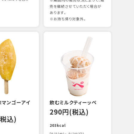
※期間内の販売状況によって、販
売を継続させていただく場合が
あります。
※お持ち帰り対象外。
煮あ
14
88kc
まマンゴーアイ
飲むミルクティーッペ
290円(税込)
(税込)
203kcal