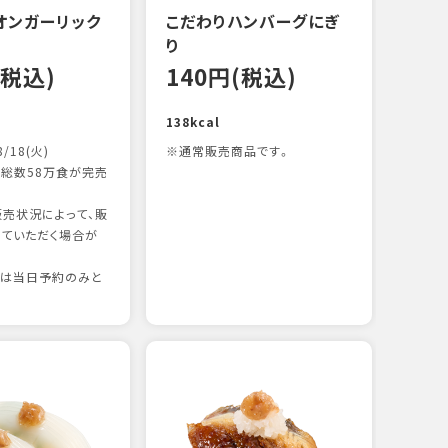
オンガーリック
こだわりハンバーグにぎ
一本
り
12
(税込)
140円(税込)
83kc
138kcal
8/18(火)
※通常販売商品です。
総数58万食が完売
売状況によって、販
ていただく場合が
りは当日予約のみと
たま
12