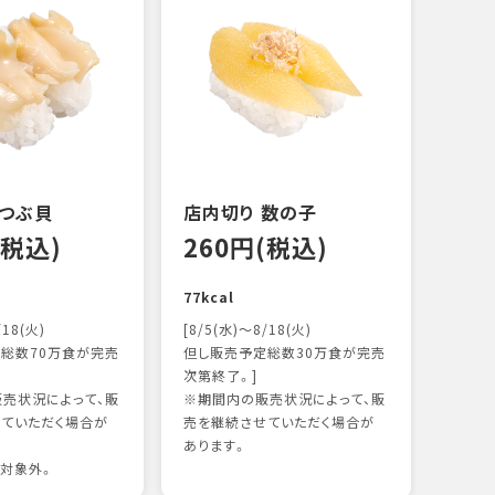
 つぶ貝
店内切り 数の子
オニ
(税込)
260円(税込)
14
77kcal
118k
/18(火)
[8/5(水)～8/18(火)
総数70万食が完売
但し販売予定総数30万食が完売
次第終了。]
売状況によって、販
※期間内の販売状況によって、販
ていただく場合が
売を継続させていただく場合が
あります。
対象外。