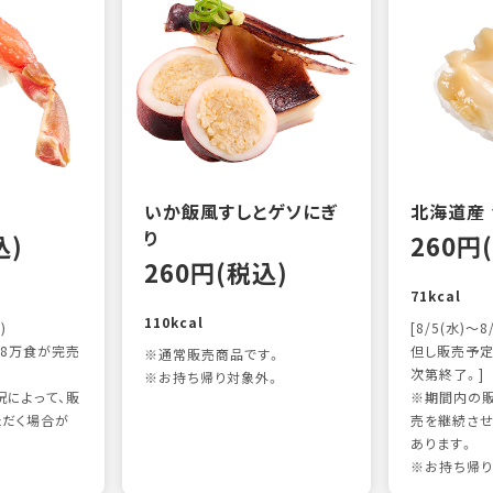
いか飯風すしとゲソにぎ
北海道産
り
込)
260円
260円(税込)
71kcal
110kcal
)
[8/5(水)～8
8万食が完売
但し販売予定
※通常販売商品です。
次第終了。]
※お持ち帰り対象外。
によって、販
※期間内の販
ただく場合が
売を継続させ
あります。
※お持ち帰り