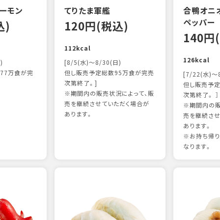
ーモン
てりたま軍艦
合鴨オニ
ペッパー
込)
120円(税込)
140円
112kcal
126kcal
)
[8/5(水)～8/30(日)
77万食が完
但し販売予定総数95万食が完売
[7/22(水)～
次第終了。]
但し販売予定
※期間内の販売状況によって、販
次第終了。 ］
売を継続させていただく場合が
※期間内の販
あります。
売を継続させ
あります。
※お持ち帰
なります。