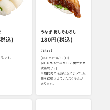
122k
そ
うなぎ 梅しそおろし
(税込)
180円(税込)
78kcal
品です。
[8/5(水)～8/30(日)
但し販売予定総数68万食が完売
次第終了。]
※期間内の販売状況によって、販
サー
売を継続させていただく場合が
12
あります。
106k