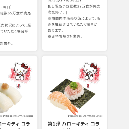
[8/5(水)～8/30(日)
かつ
但し販売予定総数27万食が完売
/30(日)
15
次第終了。]
総数65万食が完売
※期間内の販売状況によって、販
売を継続させていただく場合が
売状況によって、販
97kc
あります。
ていただく場合が
※お持
※お持ち帰り対象外。
対象外。
ローキティ コラ
第1弾 ハローキティ コラ
サー