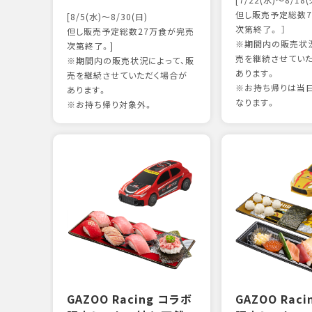
[7/22(水)～8/18(
但し販売予定総数7
[8/5(水)～8/30(日)
次第終了。 ］
但し販売予定総数27万食が完売
※期間内の販売状況
次第終了。]
売を継続させてい
※期間内の販売状況によって、販
あります。
売を継続させていただく場合が
※お持ち帰りは当
あります。
なります。
※お持ち帰り対象外。
GAZOO Racing コラボ
GAZOO Rac