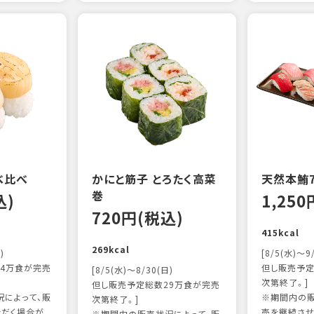
べ比べ
かにと筋子 とろたく高菜
天然本鮪
巻
込)
1,25
720円(税込)
415kcal
269kcal
)
[8/5(水)～9
4万食が完売
但し販売予定
[8/5(水)～8/30(日)
次第終了。]
但し販売予定総数29万食が完売
によって、販
※期間内の販
次第終了。]
ただく場合が
売を継続させ