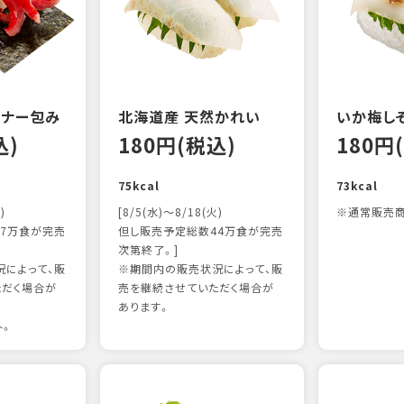
ンナー包み
北海道産 天然かれい
いか梅し
込)
180円(税込)
180円
75kcal
73kcal
)
[8/5(水)～8/18(火)
※通常販売商
7万食が完売
但し販売予定総数44万食が完売
次第終了。]
によって、販
※期間内の販売状況によって、販
ただく場合が
売を継続させていただく場合が
あります。
外。