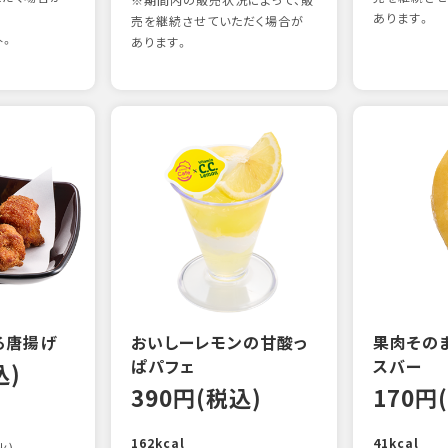
※期間内の販売状況によって、販
あります。
売を継続させていただく場合が
外。
あります。
る唐揚げ
おいしーレモンの甘酸っ
果肉その
ぱパフェ
スバー
込)
390円(税込)
170円
162kcal
41kcal