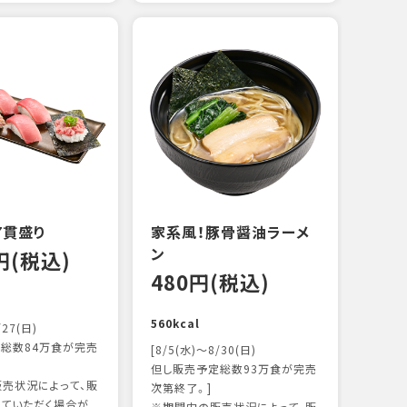
えび
炙り
14
103k
7貫盛り
家系風！豚骨醤油ラーメ
ン
0円(税込)
480円(税込)
560kcal
/27(日)
総数84万食が完売
[8/5(水)～8/30(日)
但し販売予定総数93万食が完売
売状況によって、販
次第終了。]
ていただく場合が