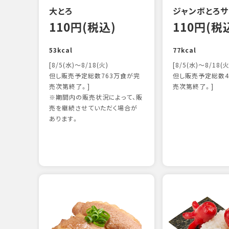
大とろ
ジャンボとろサ
110円(税込)
110円(税
53kcal
77kcal
[8/5(水)～8/18(火)
[8/5(水)～8/18(火
但し販売予定総数763万食が完
但し販売予定総数4
売次第終了。]
売次第終了。]
※期間内の販売状況によって、販
売を継続させていただく場合が
あります。