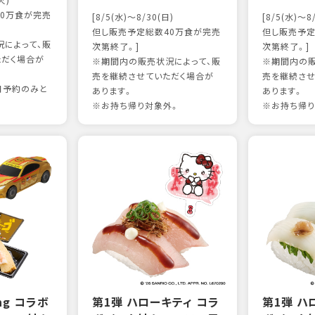
火)
0万食が完売
[8/5(水)～8/30(日)
[8/5(水)～8
但し販売予定総数40万食が完売
但し販売予定
によって、販
次第終了。]
次第終了。]
ただく場合が
※期間内の販売状況によって、販
※期間内の販
売を継続させていただく場合が
売を継続させ
日予約のみと
あります。
あります。
※お持ち帰り対象外。
※お持ち帰り
ing コラボ
第1弾 ハローキティ コラ
第1弾 ハ