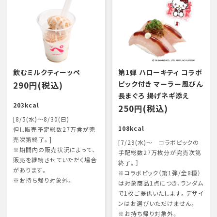
飲むミルクティーッペ
第1弾 ハローキティ コラボ
290円(税込)
ピック付き マーラー風びん
長まぐろ 揚げネギ添え
203kcal
250円(税込)
[8/5(水)～8/30(日)
108kcal
但し販売予定総数27万食が完
売次第終了。]
[7/29(水)～ コラボピックの
※期間内の販売状況によって、
手配総数27万枚分が完売次第
販売を継続させていただく場合
終了。］
があります。
※コラボピック（第1弾/全8種）
※お持ち帰り対象外。
は対象商品1点につき、ランダム
で1枚ご提供いたします。デザイ
ンはお選びいただけません。
※お持ち帰り対象外。