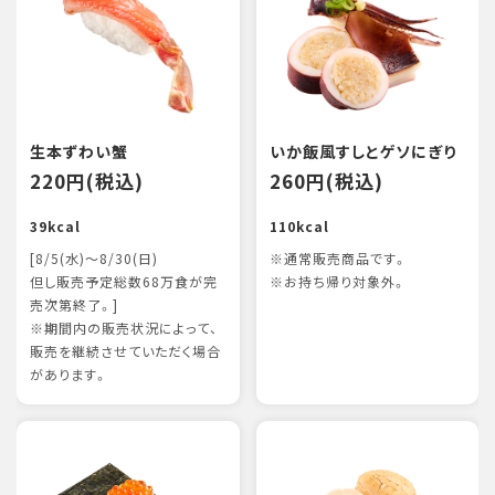
生本ずわい蟹
いか飯風すしとゲソにぎり
220円(税込)
260円(税込)
39kcal
110kcal
[8/5(水)～8/30(日)
※通常販売商品です。
但し販売予定総数68万食が完
※お持ち帰り対象外。
売次第終了。]
※期間内の販売状況によって、
販売を継続させていただく場合
があります。