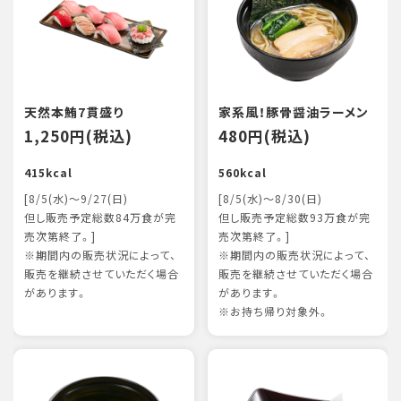
天然本鮪7貫盛り
家系風！豚骨醤油ラーメン
1,250円(税込)
480円(税込)
415kcal
560kcal
[8/5(水)～9/27(日)
[8/5(水)～8/30(日)
但し販売予定総数84万食が完
但し販売予定総数93万食が完
売次第終了。]
売次第終了。]
※期間内の販売状況によって、
※期間内の販売状況によって、
販売を継続させていただく場合
販売を継続させていただく場合
があります。
があります。
※お持ち帰り対象外。