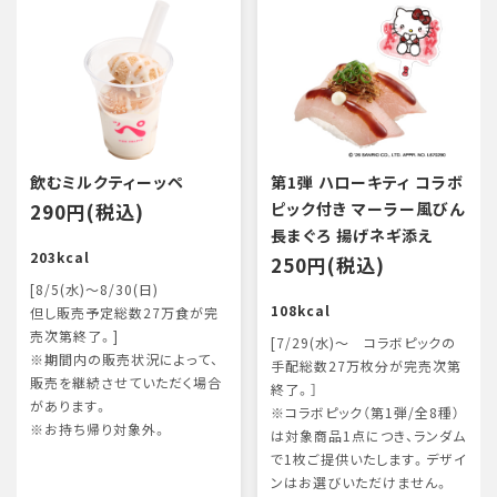
飲むミルクティーッペ
第1弾 ハローキティ コラボ
290円(税込)
ピック付き マーラー風びん
長まぐろ 揚げネギ添え
203kcal
250円(税込)
[8/5(水)～8/30(日)
108kcal
但し販売予定総数27万食が完
売次第終了。]
[7/29(水)～ コラボピックの
※期間内の販売状況によって、
手配総数27万枚分が完売次第
販売を継続させていただく場合
終了。］
があります。
※コラボピック（第1弾/全8種）
※お持ち帰り対象外。
は対象商品1点につき、ランダム
で1枚ご提供いたします。デザイ
ンはお選びいただけません。