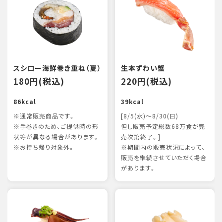
スシロー海鮮巻き重ね（夏）
生本ずわい蟹
180円(税込)
220円(税込)
86kcal
39kcal
※通常販売商品です。
[8/5(水)～8/30(日)
※手巻きのため、ご提供時の形
但し販売予定総数68万食が完
状等が異なる場合があります。
売次第終了。]
※お持ち帰り対象外。
※期間内の販売状況によって、
販売を継続させていただく場合
があります。