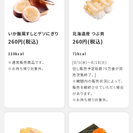
いか飯風すしとゲソにぎり
北海道産 つぶ貝
260円(税込)
260円(税込)
110kcal
71kcal
※通常販売商品です。
[8/5(水)～8/18(火)
※お持ち帰り対象外。
但し販売予定総数70万食が完
売次第終了。]
※期間内の販売状況によって、
販売を継続させていただく場合
があります。
※お持ち帰り対象外。