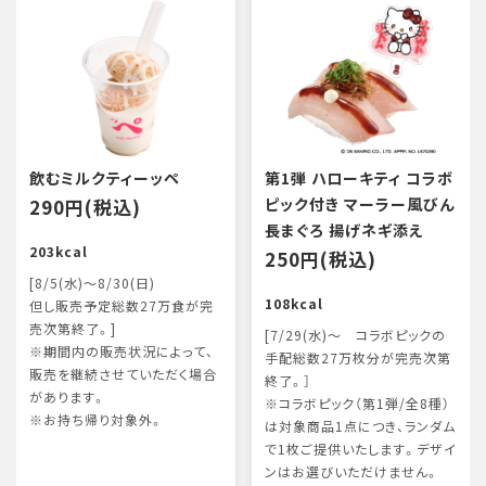
飲むミルクティーッペ
第1弾 ハローキティ コラボ
290円(税込)
ピック付き マーラー風びん
長まぐろ 揚げネギ添え
203kcal
250円(税込)
[8/5(水)～8/30(日)
108kcal
但し販売予定総数27万食が完
売次第終了。]
[7/29(水)～ コラボピックの
※期間内の販売状況によって、
手配総数27万枚分が完売次第
販売を継続させていただく場合
終了。］
があります。
※コラボピック（第1弾/全8種）
※お持ち帰り対象外。
は対象商品1点につき、ランダム
で1枚ご提供いたします。デザイ
ンはお選びいただけません。