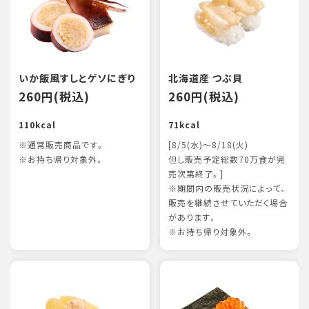
いか飯風すしとゲソにぎり
北海道産 つぶ貝
260円(税込)
260円(税込)
110kcal
71kcal
※通常販売商品です。
[8/5(水)～8/18(火)
※お持ち帰り対象外。
但し販売予定総数70万食が完
売次第終了。]
※期間内の販売状況によって、
販売を継続させていただく場合
があります。
※お持ち帰り対象外。