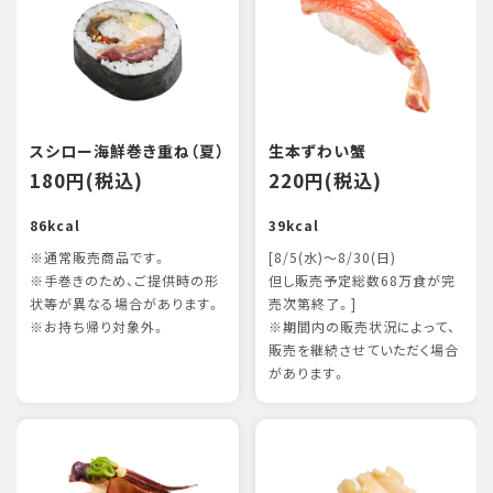
スシロー海鮮巻き重ね（夏）
生本ずわい蟹
180円(税込)
220円(税込)
86kcal
39kcal
※通常販売商品です。
[8/5(水)～8/30(日)
※手巻きのため、ご提供時の形
但し販売予定総数68万食が完
状等が異なる場合があります。
売次第終了。]
※お持ち帰り対象外。
※期間内の販売状況によって、
販売を継続させていただく場合
があります。