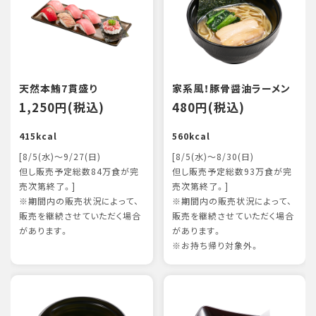
天然本鮪7貫盛り
家系風！豚骨醤油ラーメン
1,250円(税込)
480円(税込)
415kcal
560kcal
[8/5(水)～9/27(日)
[8/5(水)～8/30(日)
但し販売予定総数84万食が完
但し販売予定総数93万食が完
売次第終了。]
売次第終了。]
※期間内の販売状況によって、
※期間内の販売状況によって、
販売を継続させていただく場合
販売を継続させていただく場合
があります。
があります。
※お持ち帰り対象外。