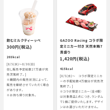
飲むミルクティーッペ
GAZOO Racing コラボ限
300円(税込)
定ミニカー付き 天然本鮪7
貫盛り
203kcal
1,420円(税込)
[8/5(水)～8/30(日)
415kcal
但し販売予定総数27万食が完
売次第終了。]
[8/5(水)～ コラボ限定ミニカ
※期間内の販売状況によって、
ーの手配総数4万個分が完売次
販売を継続させていただく場合
第終了。]
があります。
※コラボ限定ミニカー（全4種）
※お持ち帰り対象外。
は対象商品1点につき、ランダム
で1個ご提供いたします。デザイ
ンはお選びいただけません。