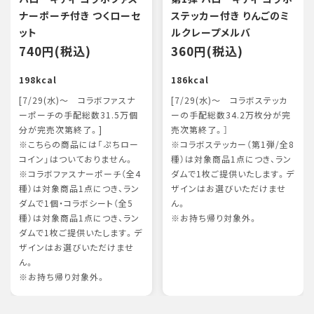
ナーポーチ付き つくローセ
ステッカー付き りんごのミ
ット
ルクレープメルバ
740円(税込)
360円(税込)
198kcal
186kcal
[7/29(水)～ コラボファスナ
[7/29(水)～ コラボステッカ
ーポーチの手配総数31.5万個
ーの手配総数34.2万枚分が完
分が完売次第終了。]
売次第終了。］
※こちらの商品には「ぷちロー
※コラボステッカー（第1弾/全8
コイン」はついておりません。
種）は対象商品1点につき、ラン
※コラボファスナーポーチ（全4
ダムで1枚ご提供いたします。デ
種）は対象商品1点につき、ラン
ザインはお選びいただけませ
ダムで1個・コラボシート（全5
ん。
種）は対象商品1点につき、ラン
※お持ち帰り対象外。
ダムで1枚ご提供いたします。デ
ザインはお選びいただけませ
ん。
※お持ち帰り対象外。