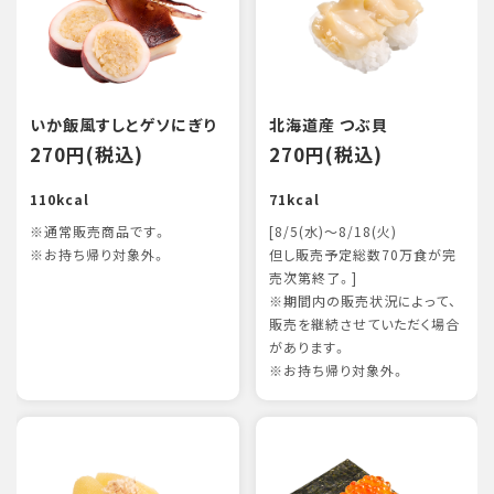
いか飯風すしとゲソにぎり
北海道産 つぶ貝
270円(税込)
270円(税込)
110kcal
71kcal
※通常販売商品です。
[8/5(水)～8/18(火)
※お持ち帰り対象外。
但し販売予定総数70万食が完
売次第終了。]
※期間内の販売状況によって、
販売を継続させていただく場合
があります。
※お持ち帰り対象外。