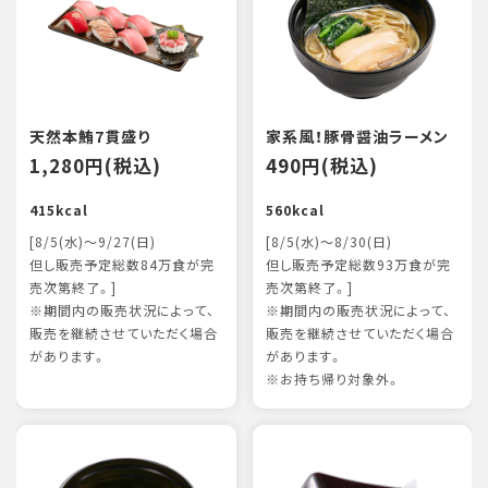
天然本鮪7貫盛り
家系風！豚骨醤油ラーメン
1,280円(税込)
490円(税込)
415kcal
560kcal
[8/5(水)～9/27(日)
[8/5(水)～8/30(日)
但し販売予定総数84万食が完
但し販売予定総数93万食が完
売次第終了。]
売次第終了。]
※期間内の販売状況によって、
※期間内の販売状況によって、
販売を継続させていただく場合
販売を継続させていただく場合
があります。
があります。
※お持ち帰り対象外。