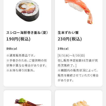
スシロー海鮮巻き重ね（夏）
生本ずわい蟹
190円(税込)
230円(税込)
86kcal
39kcal
※通常販売商品です。
[8/5(水)～8/30(日)
※手巻きのため、ご提供時の形
但し販売予定総数68万食が完
状等が異なる場合があります。
売次第終了。]
※お持ち帰り対象外。
※期間内の販売状況によって、
販売を継続させていただく場合
があります。