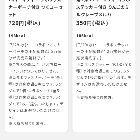
ナーポーチ付き つくローセ
ステッカー付き りんごのミ
ット
ルクレープメルバ
720円(税込)
350円(税込)
198kcal
186kcal
[7/29(水)～ コラボファスナ
[7/29(水)～ コラボステッカ
ーポーチの手配総数31.5万個
ーの手配総数34.2万枚分が完
分が完売次第終了。]
売次第終了。］
※こちらの商品には「ぷちロー
※コラボステッカー（第1弾/全8
コイン」はついておりません。
種）は対象商品1点につき、ラン
※コラボファスナーポーチ（全4
ダムで1枚ご提供いたします。デ
種）は対象商品1点につき、ラン
ザインはお選びいただけませ
ダムで1個・コラボシート（全5
ん。
種）は対象商品1点につき、ラン
※お持ち帰り対象外。
ダムで1枚ご提供いたします。デ
ザインはお選びいただけませ
ん。
※お持ち帰り対象外。