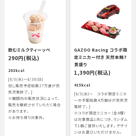
飲むミルクティーッペ
GAZOO Racing コラボ限
290円(税込)
定ミニカー付き 天然本鮪7
貫盛り
203kcal
1,390円(税込)
[8/5(水)～8/30(日)
415kcal
但し販売予定総数27万食が完
売次第終了。]
[8/5(水)～ コラボ限定ミニカ
※期間内の販売状況によって、
ーの手配総数4万個分が完売次
販売を継続させていただく場合
第終了。]
があります。
※コラボ限定ミニカー（全4種）
※お持ち帰り対象外。
は対象商品1点につき、ランダム
で1個ご提供いたします。デザイ
ンはお選びいただけません。