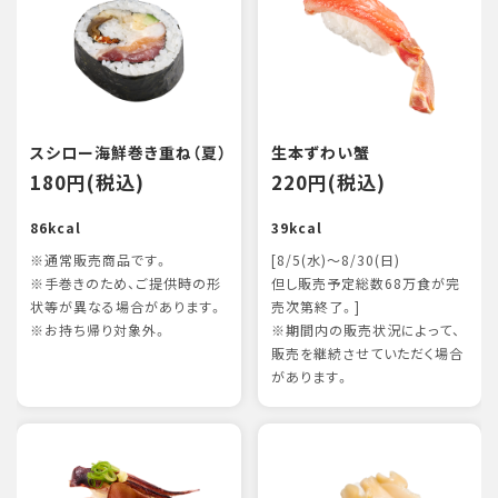
スシロー海鮮巻き重ね（夏）
生本ずわい蟹
180円(税込)
220円(税込)
86kcal
39kcal
※通常販売商品です。
[8/5(水)～8/30(日)
※手巻きのため、ご提供時の形
但し販売予定総数68万食が完
状等が異なる場合があります。
売次第終了。]
※お持ち帰り対象外。
※期間内の販売状況によって、
販売を継続させていただく場合
があります。