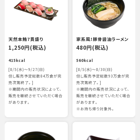
天然本鮪7貫盛り
家系風！豚骨醤油ラーメン
1,250円(税込)
480円(税込)
415kcal
560kcal
[8/5(水)～9/27(日)
[8/5(水)～8/30(日)
但し販売予定総数84万食が完
但し販売予定総数93万食が完
売次第終了。]
売次第終了。]
※期間内の販売状況によって、
※期間内の販売状況によって、
販売を継続させていただく場合
販売を継続させていただく場合
があります。
があります。
※お持ち帰り対象外。