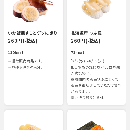
いか飯風すしとゲソにぎり
北海道産 つぶ貝
260円(税込)
260円(税込)
110kcal
71kcal
※通常販売商品です。
[8/5(水)～8/18(火)
※お持ち帰り対象外。
但し販売予定総数70万食が完
売次第終了。]
※期間内の販売状況によって、
販売を継続させていただく場合
があります。
※お持ち帰り対象外。