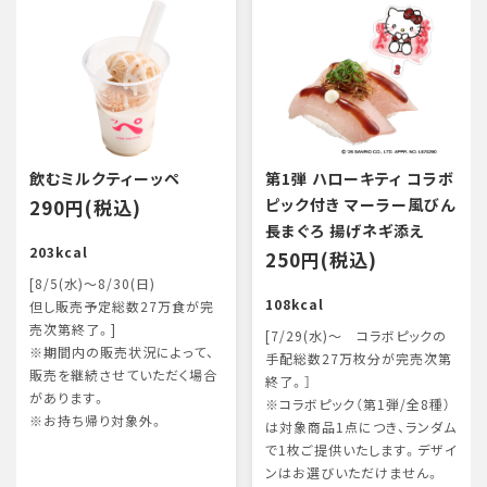
飲むミルクティーッペ
第1弾 ハローキティ コラボ
290円(税込)
ピック付き マーラー風びん
長まぐろ 揚げネギ添え
203kcal
250円(税込)
[8/5(水)～8/30(日)
108kcal
但し販売予定総数27万食が完
売次第終了。]
[7/29(水)～ コラボピックの
※期間内の販売状況によって、
手配総数27万枚分が完売次第
販売を継続させていただく場合
終了。］
があります。
※コラボピック（第1弾/全8種）
※お持ち帰り対象外。
は対象商品1点につき、ランダム
で1枚ご提供いたします。デザイ
ンはお選びいただけません。