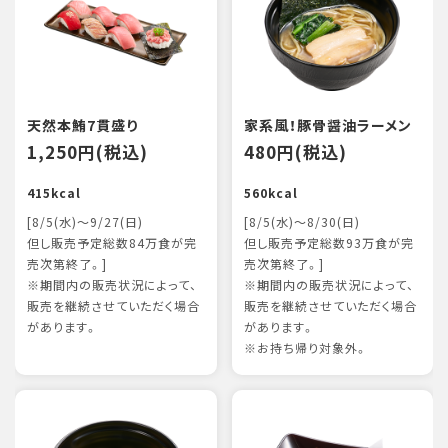
天然本鮪7貫盛り
家系風！豚骨醤油ラーメン
1,250円(税込)
480円(税込)
415kcal
560kcal
[8/5(水)～9/27(日)
[8/5(水)～8/30(日)
但し販売予定総数84万食が完
但し販売予定総数93万食が完
売次第終了。]
売次第終了。]
※期間内の販売状況によって、
※期間内の販売状況によって、
販売を継続させていただく場合
販売を継続させていただく場合
があります。
があります。
※お持ち帰り対象外。