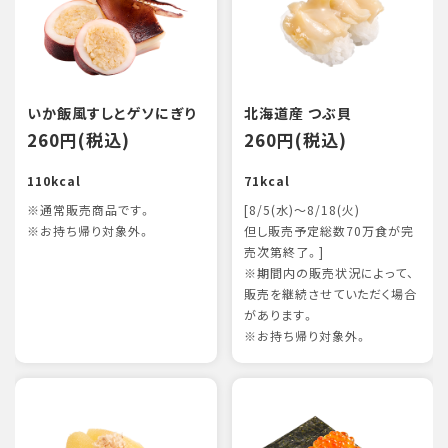
いか飯風すしとゲソにぎり
北海道産 つぶ貝
260円(税込)
260円(税込)
110kcal
71kcal
※通常販売商品です。
[8/5(水)～8/18(火)
※お持ち帰り対象外。
但し販売予定総数70万食が完
売次第終了。]
※期間内の販売状況によって、
販売を継続させていただく場合
があります。
※お持ち帰り対象外。