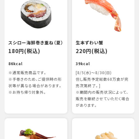
スシロー海鮮巻き重ね（夏）
生本ずわい蟹
180円(税込)
220円(税込)
86kcal
39kcal
※通常販売商品です。
[8/5(水)～8/30(日)
※手巻きのため、ご提供時の形
但し販売予定総数68万食が完
状等が異なる場合があります。
売次第終了。]
※お持ち帰り対象外。
※期間内の販売状況によって、
販売を継続させていただく場合
があります。