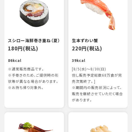
スシロー海鮮巻き重ね（夏）
生本ずわい蟹
180円(税込)
220円(税込)
86kcal
39kcal
※通常販売商品です。
[8/5(水)～8/30(日)
※手巻きのため、ご提供時の形
但し販売予定総数68万食が完
状等が異なる場合があります。
売次第終了。]
※お持ち帰り対象外。
※期間内の販売状況によって、
販売を継続させていただく場合
があります。