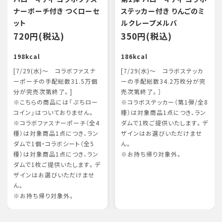
ナーポーチ付き つくローセ
ステッカー付き りんごのミ
ット
ルクレープメルバ
720円(税込)
350円(税込)
198kcal
186kcal
[7/29(水)～ コラボファスナ
[7/29(水)～ コラボステッカ
ーポーチの手配総数31.5万個
ーの手配総数34.2万枚分が完
分が完売次第終了。]
売次第終了。］
※こちらの商品には「ぷちロー
※コラボステッカー（第1弾/全8
コイン」はついておりません。
種）は対象商品1点につき、ラン
※コラボファスナーポーチ（全4
ダムで1枚ご提供いたします。デ
種）は対象商品1点につき、ラン
ザインはお選びいただけませ
ダムで1個・コラボシート（全5
ん。
種）は対象商品1点につき、ラン
※お持ち帰り対象外。
ダムで1枚ご提供いたします。デ
ザインはお選びいただけませ
ん。
※お持ち帰り対象外。