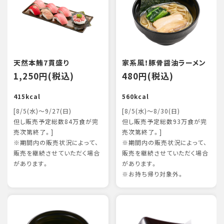
天然本鮪7貫盛り
家系風！豚骨醤油ラーメン
1,250円(税込)
480円(税込)
415kcal
560kcal
[8/5(水)～9/27(日)
[8/5(水)～8/30(日)
但し販売予定総数84万食が完
但し販売予定総数93万食が完
売次第終了。]
売次第終了。]
※期間内の販売状況によって、
※期間内の販売状況によって、
販売を継続させていただく場合
販売を継続させていただく場合
があります。
があります。
※お持ち帰り対象外。