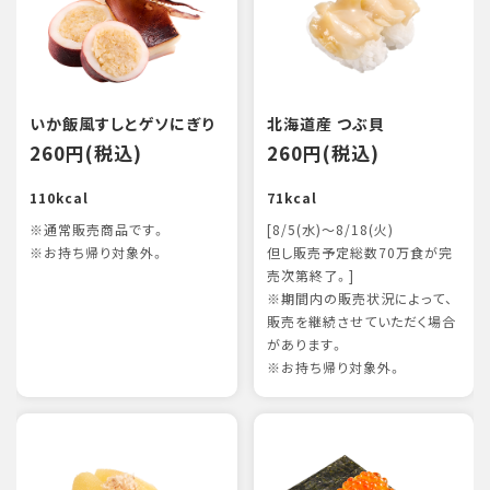
いか飯風すしとゲソにぎり
北海道産 つぶ貝
260円(税込)
260円(税込)
110kcal
71kcal
※通常販売商品です。
[8/5(水)～8/18(火)
※お持ち帰り対象外。
但し販売予定総数70万食が完
売次第終了。]
※期間内の販売状況によって、
販売を継続させていただく場合
があります。
※お持ち帰り対象外。