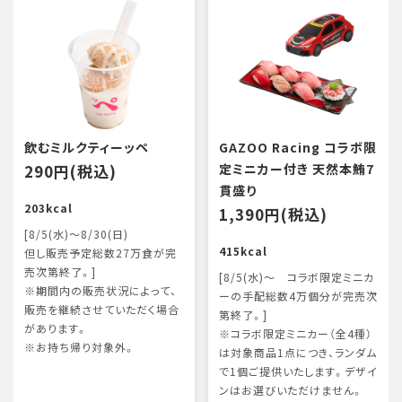
飲むミルクティーッペ
GAZOO Racing コラボ限
290円(税込)
定ミニカー付き 天然本鮪7
貫盛り
203kcal
1,390円(税込)
[8/5(水)～8/30(日)
415kcal
但し販売予定総数27万食が完
売次第終了。]
[8/5(水)～ コラボ限定ミニカ
※期間内の販売状況によって、
ーの手配総数4万個分が完売次
販売を継続させていただく場合
第終了。]
があります。
※コラボ限定ミニカー（全4種）
※お持ち帰り対象外。
は対象商品1点につき、ランダム
で1個ご提供いたします。デザイ
ンはお選びいただけません。