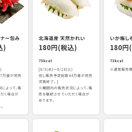
ンナー包み
北海道産 天然かれい
いか梅し
込)
180円(税込)
180円
75kcal
73kcal
)
[8/5(水)～8/18(火)
※通常販売商
7万食が完売
但し販売予定総数44万食が完売
次第終了。]
によって、販
※期間内の販売状況によって、販
ただく場合が
売を継続させていただく場合が
あります。
外。