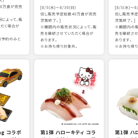
火)
0万食が完売
[8/5(水)～8/30(日)
[8/5(水)～8
但し販売予定総数40万食が完売
但し販売予定
によって、販
次第終了。]
次第終了。]
ただく場合が
※期間内の販売状況によって、販
※期間内の販
売を継続させていただく場合が
売を継続させ
日予約のみと
あります。
あります。
※お持ち帰り対象外。
※お持ち帰り
ing コラボ
第1弾 ハローキティ コラ
第1弾 ハ