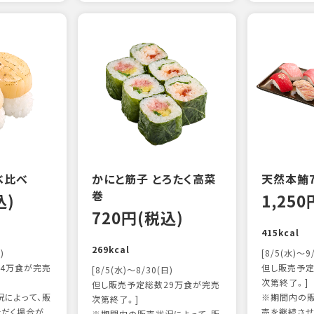
べ比べ
かにと筋子 とろたく高菜
天然本鮪
巻
込)
1,25
720円(税込)
415kcal
269kcal
)
[8/5(水)～9
4万食が完売
但し販売予定
[8/5(水)～8/30(日)
次第終了。]
但し販売予定総数29万食が完売
によって、販
※期間内の販
次第終了。]
ただく場合が
売を継続させ