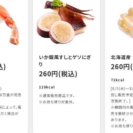
いか飯風すしとゲソにぎ
北海道産
り
込)
260円
260円(税込)
71kcal
110kcal
)
[8/5(水)～8
8万食が完売
但し販売予定
※通常販売商品です。
次第終了。]
※お持ち帰り対象外。
によって、販
※期間内の販
ただく場合が
売を継続させ
あります。
※お持ち帰り