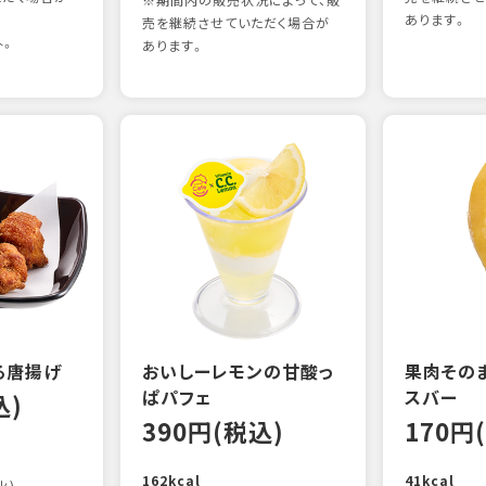
※期間内の販売状況によって、販
あります。
売を継続させていただく場合が
外。
あります。
る唐揚げ
おいしーレモンの甘酸っ
果肉その
ぱパフェ
スバー
込)
390円(税込)
170円
162kcal
41kcal