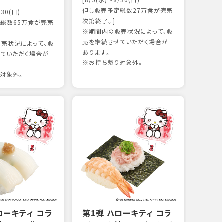
[8/5(水)～8/30(日)
かつ
但し販売予定総数27万食が完売
/30(日)
15
次第終了。]
総数65万食が完売
※期間内の販売状況によって、販
売を継続させていただく場合が
売状況によって、販
97kc
あります。
ていただく場合が
※お持
※お持ち帰り対象外。
対象外。
ローキティ コラ
第1弾 ハローキティ コラ
サー