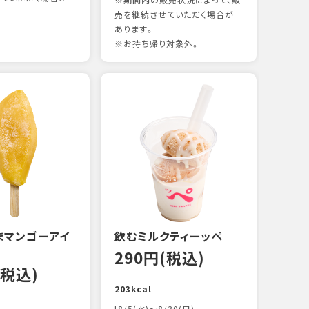
※期間内の販売状況によって、販
売を継続させていただく場合が
あります。
※お持ち帰り対象外。
煮あ
14
88kc
まマンゴーアイ
飲むミルクティーッペ
290円(税込)
(税込)
203kcal