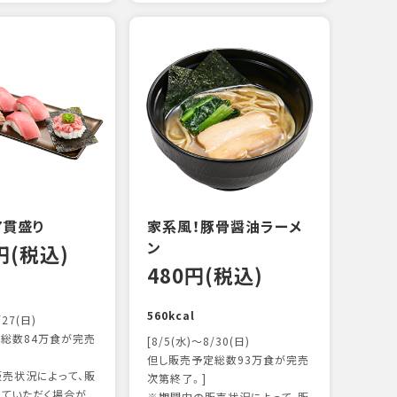
えび
炙り
14
103k
7貫盛り
家系風！豚骨醤油ラーメ
ン
0円(税込)
480円(税込)
560kcal
/27(日)
総数84万食が完売
[8/5(水)～8/30(日)
但し販売予定総数93万食が完売
売状況によって、販
次第終了。]
ていただく場合が