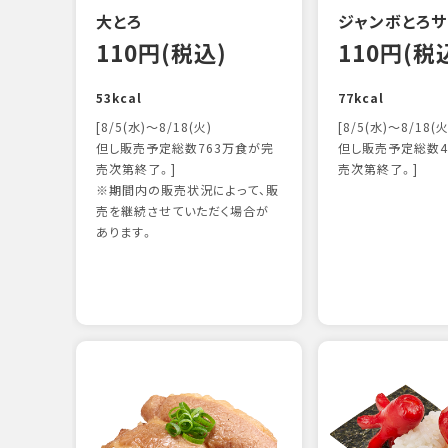
大とろ
ジャンボとろサ
110円(税込)
110円(税
53kcal
77kcal
[8/5(水)～8/18(火)
[8/5(水)～8/18(火
但し販売予定総数763万食が完
但し販売予定総数4
売次第終了。]
売次第終了。]
※期間内の販売状況によって、販
売を継続させていただく場合が
あります。