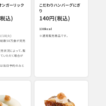
オンガーリック
こだわりハンバーグにぎ
一本
り
12
(税込)
140円(税込)
83kc
138kcal
8/18(火)
※通常販売商品です。
総数58万食が完売
売状況によって、販
ていただく場合が
りは当日予約のみと
たま
12