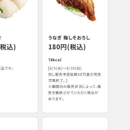
122k
そ
うなぎ 梅しそおろし
(税込)
180円(税込)
78kcal
品です。
[8/5(水)～8/30(日)
但し販売予定総数68万食が完売
次第終了。]
※期間内の販売状況によって、販
サー
売を継続させていただく場合が
12
あります。
106k