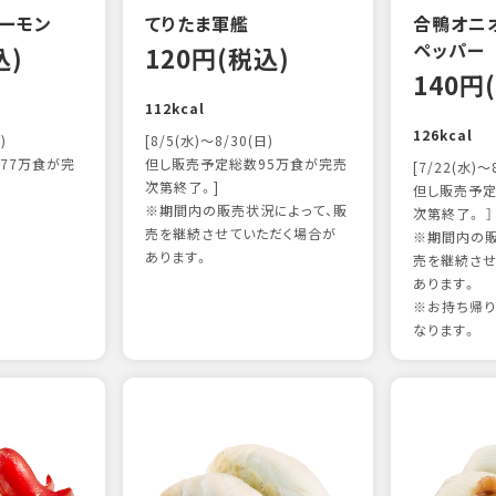
ーモン
てりたま軍艦
合鴨オニ
ペッパー
込)
120円(税込)
140円
112kcal
126kcal
)
[8/5(水)～8/30(日)
77万食が完
但し販売予定総数95万食が完売
[7/22(水)～
次第終了。]
但し販売予定
※期間内の販売状況によって、販
次第終了。 ］
売を継続させていただく場合が
※期間内の販
あります。
売を継続させ
あります。
※お持ち帰
なります。