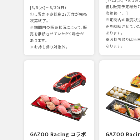
[7/22(水)～8/18(
但し販売予定総数7
[8/5(水)～8/30(日)
次第終了。 ］
但し販売予定総数27万食が完売
※期間内の販売状況
次第終了。]
売を継続させてい
※期間内の販売状況によって、販
あります。
売を継続させていただく場合が
※お持ち帰りは当
あります。
なります。
※お持ち帰り対象外。
GAZOO Racing コラボ
GAZOO Rac