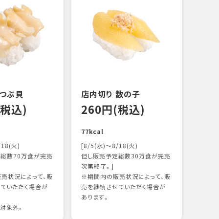
 つぶ貝
店内切り 数の子
オニ
(税込)
260円(税込)
14
77kcal
118k
/18(火)
[8/5(水)～8/18(火)
総数70万食が完売
但し販売予定総数30万食が完売
次第終了。]
売状況によって、販
※期間内の販売状況によって、販
ていただく場合が
売を継続させていただく場合が
あります。
対象外。